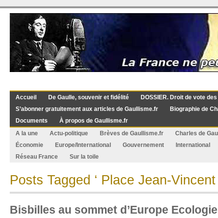
Accueil
De Gaulle, souvenir et fidélité
DOSSIER. Droit de vote des
S’abonner gratuitement aux articles de Gaullisme.fr
Biographie de Ch
Documents
À propos de Gaullisme.fr
A la une
Actu-politique
Brèves de Gaullisme.fr
Charles de Gau
Économie
Europe/International
Gouvernement
International
Réseau France
Sur la toile
Posts Tagged ‘ Place Jean-Vincent 
Bisbilles au sommet d’Europe Ecologie