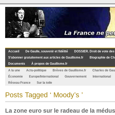
Accueil
De Gaulle, souvenir et fidélité
DOSSIER. Droit de vote des
S’abonner gratuitement aux articles de Gaullisme.fr
Biographie de Ch
Documents
À propos de Gaullisme.fr
A la une
Actu-politique
Brèves de Gaullisme.fr
Charles de Gau
Économie
Europe/International
Gouvernement
International
Réseau France
Sur la toile
Posts Tagged ‘ Moody’s ’
La zone euro sur le radeau de la médu