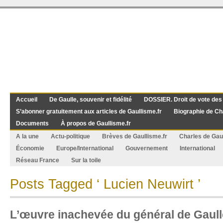
Accueil
De Gaulle, souvenir et fidélité
DOSSIER. Droit de vote des
S’abonner gratuitement aux articles de Gaullisme.fr
Biographie de Ch
Documents
À propos de Gaullisme.fr
A la une
Actu-politique
Brèves de Gaullisme.fr
Charles de Gau
Économie
Europe/International
Gouvernement
International
Réseau France
Sur la toile
Posts Tagged ‘ Lucien Neuwirt ’
L’œuvre inachevée du général de Gaull