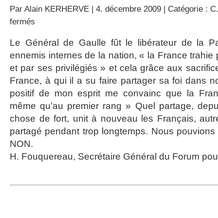
Par
Alain KERHERVE
| 4. décembre 2009 | Catégorie :
C.
sur
fermés
L’œuvre
inachevée
Le Général de Gaulle fût le libérateur de la Pa
du
ennemis internes de la nation, « la France trahie 
général
de
et par ses privilégiés » et cela grâce aux sacrifi
Gaulle
France, à qui il a su faire partager sa foi dans n
positif de mon esprit me convainc que la Franc
même qu’au premier rang » Quel partage, depu
chose de fort, unit à nouveau les Français, aut
partagé pendant trop longtemps. Nous pouvions en
NON.
H. Fouquereau, Secrétaire Général du Forum pou