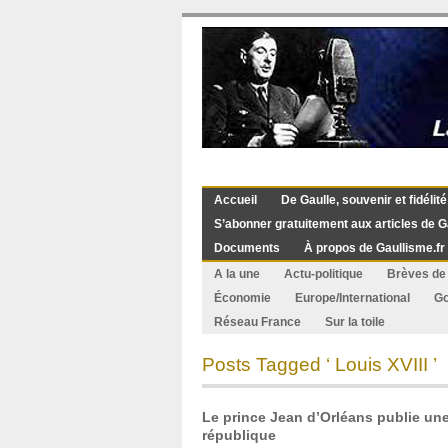
Accueil
De Gaulle, souvenir et fidélité
S’abonner gratuitement aux articles de G
Documents
À propos de Gaullisme.fr
A la une
Actu-politique
Brèves de 
Économie
Europe/International
G
Réseau France
Sur la toile
Posts Tagged ‘ Louis XVIII ’
Le prince Jean d’Orléans publie une
république