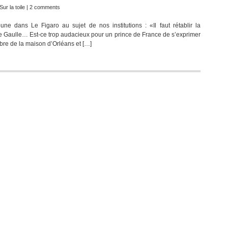
Sur la toile
|
2 comments
bune dans Le Figaro au sujet de nos institutions : «Il faut rétablir la
de Gaulle… Est-ce trop audacieux pour un prince de France de s’exprimer
bre de la maison d’Orléans et […]