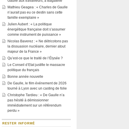
Gaulle aux travailleurs, à Bagatelle
Mathieu Geagea : « Charles de Gaulle
n’aurait pas eu ce destin sans cette
famille exemplaire »
Julien Aubert : « La politique
énergétique française doit s’assumer
comme instrument de puissance »
Nicolas Baverez : « Ne détricotons pas
la dissuasion nucléaire, dernier atout
majeur de la France »
Qu’est-ce que le traité de l’Élysée ?
Le Conseil d’Etat justifie le massacre
politique du français
Bonne année nouvelle
De Gaulle, le film événement de 2026
tourné à Lyon avec un casting de folie
Christophe Tardieu : « De Gaulle n’a
pas hésité à démissionner
immédiatement sur un référendum
perdu »
RESTER INFORMÉ