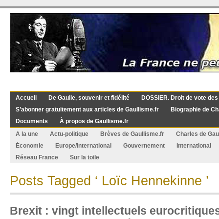
Accueil
De Gaulle, souvenir et fidélité
DOSSIER. Droit de vote des
S’abonner gratuitement aux articles de Gaullisme.fr
Biographie de Ch
Documents
À propos de Gaullisme.fr
A la une
Actu-politique
Brèves de Gaullisme.fr
Charles de Gau
Économie
Europe/International
Gouvernement
International
Réseau France
Sur la toile
Posts Tagged ‘ Loïc Hennekinne ’
Brexit : vingt intellectuels eurocritiqu