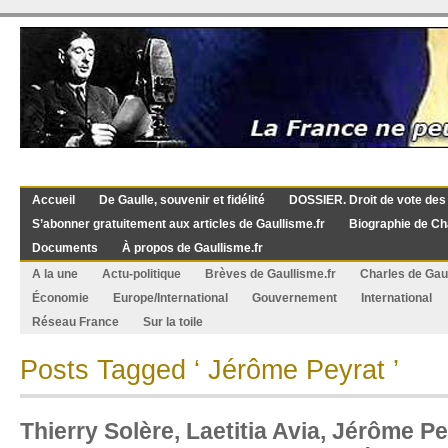
Accueil
De Gaulle, souvenir et fidélité
DOSSIER. Droit de vote des
S’abonner gratuitement aux articles de Gaullisme.fr
Biographie de Ch
Documents
À propos de Gaullisme.fr
A la une
Actu-politique
Brèves de Gaullisme.fr
Charles de Gau
Économie
Europe/International
Gouvernement
International
Réseau France
Sur la toile
Posts Tagged ‘ Jérôme Peyrat ’
Thierry Solère, Laetitia Avia, Jérôme 