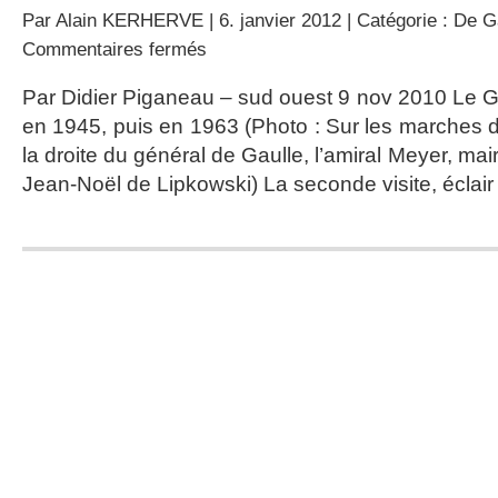
Par
Alain KERHERVE
| 6. janvier 2012 | Catégorie :
De Ga
sur
Commentaires fermés
De
Gaulle,
Par Didier Piganeau – sud ouest 9 nov 2010 Le 
deux
en 1945, puis en 1963 (Photo : Sur les marches 
fois
à
la droite du général de Gaulle, l’amiral Meyer, ma
Royan
Jean-Noël de Lipkowski) La seconde visite, éclair