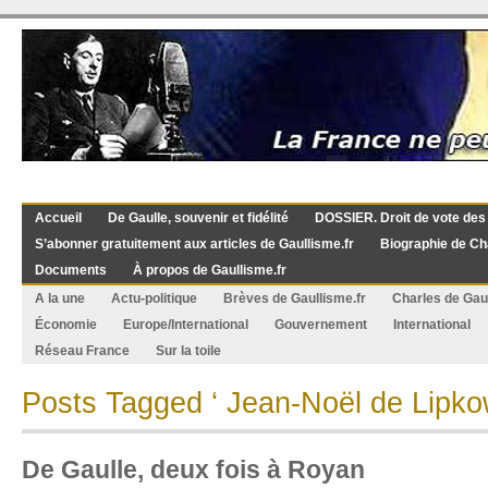
Accueil
De Gaulle, souvenir et fidélité
DOSSIER. Droit de vote des
S’abonner gratuitement aux articles de Gaullisme.fr
Biographie de Ch
Documents
À propos de Gaullisme.fr
A la une
Actu-politique
Brèves de Gaullisme.fr
Charles de Gau
Économie
Europe/International
Gouvernement
International
Réseau France
Sur la toile
Posts Tagged ‘ Jean-Noël de Lipko
De Gaulle, deux fois à Royan