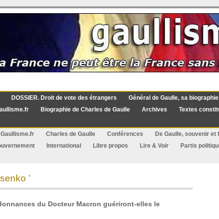
DOSSIER. Droit de vote des étrangers
Général de Gaulle, sa biographie
aullisme.fr
Biographie de Charles de Gaulle
Archives
Textes constit
Gaullisme.fr
Charles de Gaulle
Conférences
De Gaulle, souvenir et f
ouvernement
International
Libre propos
Lire & Voir
Partis politiq
senko ’
donnances du Docteur Macron guériront-elles le