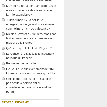
Gaulle aux travailleurs, à Bagatelle
Mathieu Geagea : « Charles de Gaulle
n’aurait pas eu ce destin sans cette
famille exemplaire »
Julien Aubert : « La politique
énergétique française doit s’assumer
comme instrument de puissance »
Nicolas Baverez : « Ne détricotons pas
la dissuasion nucléaire, dernier atout
majeur de la France »
Qu’est-ce que le traité de l’Élysée ?
Le Conseil d’Etat justifie le massacre
politique du français
Bonne année nouvelle
De Gaulle, le film événement de 2026
tourné à Lyon avec un casting de folie
Christophe Tardieu : « De Gaulle n’a
pas hésité à démissionner
immédiatement sur un référendum
perdu »
RESTER INFORMÉ