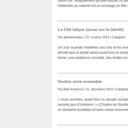
raison de l’engouement qu’elle suscite on p
habituelle au cabinet est un échange en tête 
La Cité laïque (essai sur la laïcité)
Par
administrateur
| 22. octobre 2015 | Catégorie :
Un jour la peste réveillera ses rats et les 
décidé que la laïcité serait avant tout un mod
forme, une existence concrète, des limites et 
Vouloir vivre ensemble
Par
Alain Kerhervé
| 31. décembre 2014 | Catégori
« nous sommes avant tout un peuple européen
raconte pas d’histoires ! » (Charles de Gaull
un domaine quotidien et sans cesse renouvelé.