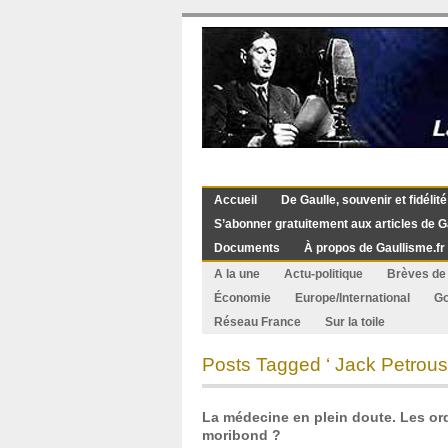
Accueil
De Gaulle, souvenir et fidélité
S’abonner gratuitement aux articles de G
Documents
À propos de Gaullisme.fr
A la une
Actu-politique
Brèves de 
Économie
Europe/International
G
Réseau France
Sur la toile
Posts Tagged ‘ Jack Petrous
La médecine en plein doute. Les or
moribond ?