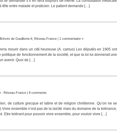
eut se demander s’il en sera toujours de même. La consultation médicale
à tête entre malade et praticien. Le patient demande […]
Brèves de Gaullisme.fr
,
Réseau France
|
1 commentaire »
enverra mourir dans un cité heureuse (A. camus) Les députés en 1905 ont
e politique de fonctionnement de la société, et que la loi lui donnerait une
un avenir. Quoi de […]
e :
Réseau France
|
8 comments
, de culture grecque et latine et de religion chrétienne. Qu’on ne se
e) Vivre ensemble n’est pas de la laïcité mais du domaine de la tolérance,
 Etre tolérant pour pouvoir vivre ensemble, pour vouloir vivre […]