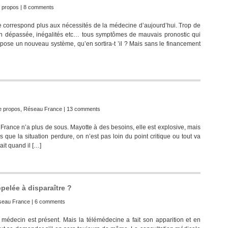
e propos
|
8 comments
e correspond plus aux nécessités de la médecine d’aujourd’hui. Trop de
n dépassée, inégalités etc… tous symptômes de mauvais pronostic qui
ropose un nouveau système, qu’en sortira-t ’il ? Mais sans le financement
e propos
,
Réseau France
|
13 comments
 France n’a plus de sous. Mayotte à des besoins, elle est explosive, mais
s que la situation perdure, on n’est pas loin du point critique ou tout va
lait quand il […]
pelée à disparaître ?
seau France
|
6 comments
médecin est présent. Mais la télémédecine a fait son apparition et en