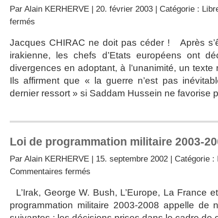
Par
Alain KERHERVE
| 20. février 2003 | Catégorie :
Libr
sur
fermés
L’affaire
Irakienne
Jacques CHIRAC ne doit pas céder ! Après s’êtr
irakienne, les chefs d’Etats européens ont dé
divergences en adoptant, à l’unanimité, un texte
Ils affirment que « la guerre n’est pas inévitab
dernier ressort » si Saddam Hussein ne favorise pa
Loi de programmation militaire 2003-2
Par
Alain KERHERVE
| 15. septembre 2002 | Catégorie :
sur
Commentaires fermés
Loi
de
L’Irak, George W. Bush, L’Europe, La France e
programmation
programmation militaire 2003-2008 appelle de n
militaire
2003-
suivantes : les décisions prises dans le cadre de 