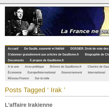
Accueil
De Gaulle, souvenir et fidélité
DOSSIER. Droit de vote des
S’abonner gratuitement aux articles de Gaullisme.fr
Biographie de Ch
Documents
À propos de Gaullisme.fr
A la une
Actu-politique
Brèves de Gaullisme.fr
Charles de Gau
Économie
Europe/International
Gouvernement
International
Réseau France
Sur la toile
Posts Tagged ‘ Irak ’
L’affaire Irakienne