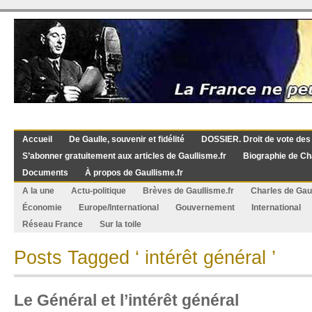
Accueil
De Gaulle, souvenir et fidélité
DOSSIER. Droit de vote des
S’abonner gratuitement aux articles de Gaullisme.fr
Biographie de Ch
Documents
À propos de Gaullisme.fr
A la une
Actu-politique
Brèves de Gaullisme.fr
Charles de Gau
Économie
Europe/International
Gouvernement
International
Réseau France
Sur la toile
Posts Tagged ‘ intérêt général ’
Le Général et l’intérêt général