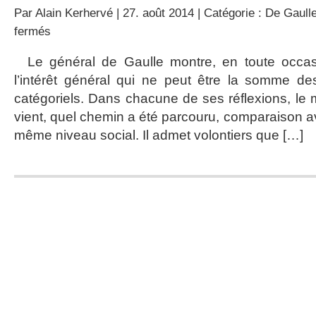
Par
Alain Kerhervé
| 27. août 2014 | Catégorie :
De Gaulle
sur
fermés
Le
Général
Le général de Gaulle montre, en toute occas
et
l’intérêt général qui ne peut être la somme des 
l’intérêt
général
catégoriels. Dans chacune de ses réflexions, le
vient, quel chemin a été parcouru, comparaison a
même niveau social. Il admet volontiers que […]