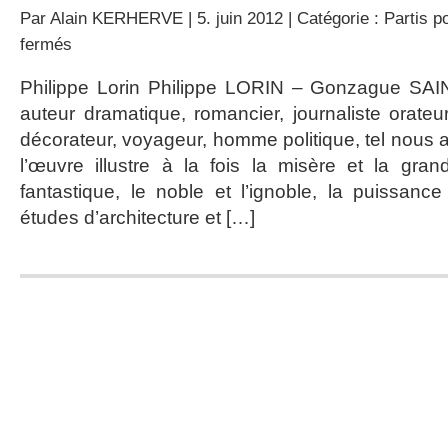
Par
Alain KERHERVE
| 5. juin 2012 | Catégorie :
Partis po
sur
fermés
En
tête
Philippe Lorin Philippe LORIN – Gonzague SAIN
à
auteur dramatique, romancier, journaliste orateur
tête
avec
décorateur, voyageur, homme politique, tel nous 
Victor
l’œuvre illustre à la fois la misère et la gran
Hugo
fantastique, le noble et l’ignoble, la puissance
études d’architecture et […]