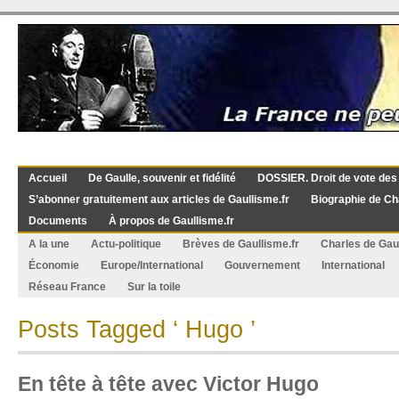
Accueil
De Gaulle, souvenir et fidélité
DOSSIER. Droit de vote des
S’abonner gratuitement aux articles de Gaullisme.fr
Biographie de Ch
Documents
À propos de Gaullisme.fr
A la une
Actu-politique
Brèves de Gaullisme.fr
Charles de Gau
Économie
Europe/International
Gouvernement
International
Réseau France
Sur la toile
Posts Tagged ‘ Hugo ’
En tête à tête avec Victor Hugo