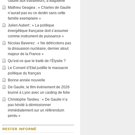
Gaulle aux travailleurs, à Bagatelle
Mathieu Geagea : « Charles de Gaulle
n’aurait pas eu ce destin sans cette
famille exemplaire »
Julien Aubert : « La politique
énergétique française doit s’assumer
comme instrument de puissance »
Nicolas Baverez : « Ne détricotons pas
la dissuasion nucléaire, dernier atout
majeur de la France »
Qu’est-ce que le traité de l’Élysée ?
Le Conseil d’Etat justifie le massacre
politique du français
Bonne année nouvelle
De Gaulle, le film événement de 2026
tourné à Lyon avec un casting de folie
Christophe Tardieu : « De Gaulle n’a
pas hésité à démissionner
immédiatement sur un référendum
perdu »
RESTER INFORMÉ