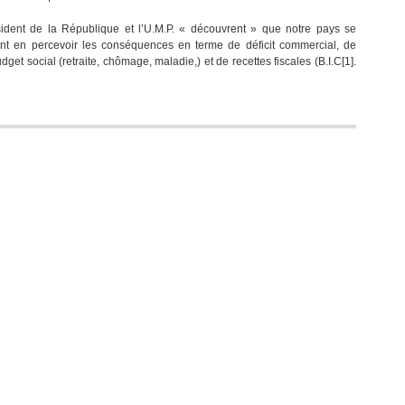
Désindustrialisation
ent de la République et l’U.M.P. « découvrent » que notre pays se
en
lent en percevoir les conséquences en terme de déficit commercial, de
marche
get social (retraite, chômage, maladie,) et de recettes fiscales (B.I.C[1].