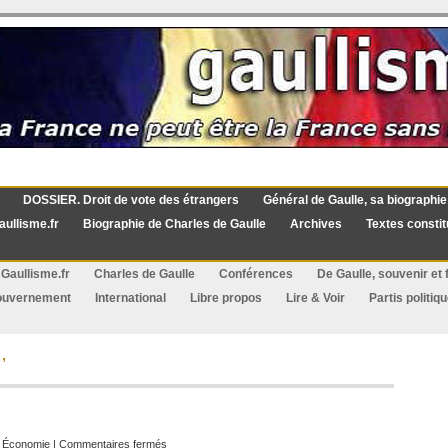
DOSSIER. Droit de vote des étrangers
Général de Gaulle, sa biographie
aullisme.fr
Biographie de Charles de Gaulle
Archives
Textes constit
Gaullisme.fr
Charles de Gaulle
Conférences
De Gaulle, souvenir et f
ouvernement
International
Libre propos
Lire & Voir
Partis politiq
’
sur
:
Économie
|
Commentaires fermés