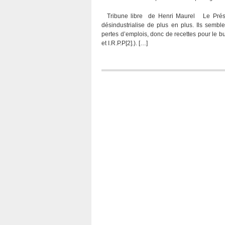
Tribune libre de Henri Maurel Le Présid
désindustrialise de plus en plus. Ils semb
pertes d’emplois, donc de recettes pour le bud
et I.R.P.P[2].). […]