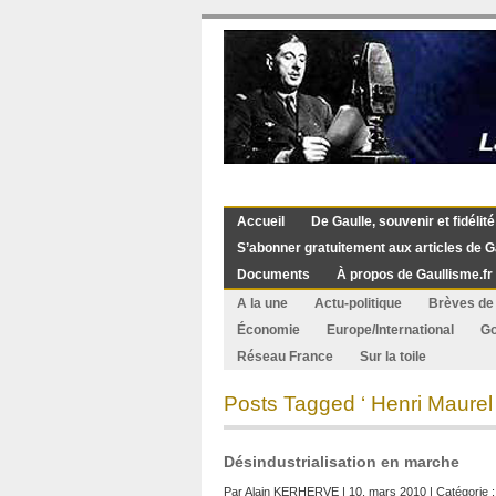
Accueil
De Gaulle, souvenir et fidélité
S’abonner gratuitement aux articles de G
Documents
À propos de Gaullisme.fr
A la une
Actu-politique
Brèves de 
Économie
Europe/International
G
Réseau France
Sur la toile
Posts Tagged ‘ Henri Maurel 
Désindustrialisation en marche
Par
Alain KERHERVE
| 10. mars 2010 | Catégorie 