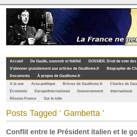
Accueil
De Gaulle, souvenir et fidélité
DOSSIER. Droit de vote des
S’abonner gratuitement aux articles de Gaullisme.fr
Biographie de Ch
Documents
À propos de Gaullisme.fr
A la une
Actu-politique
Brèves de Gaullisme.fr
Charles de Gau
Économie
Europe/International
Gouvernement
International
Réseau France
Sur la toile
Posts Tagged ‘ Gambetta ’
Conflit entre le Président italien et le