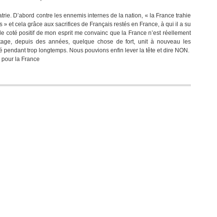
L’œuvre
atrie. D’abord contre les ennemis internes de la nation, « la France trahie
inachevée
és » et cela grâce aux sacrifices de Français restés en France, à qui il a su
du
 le coté positif de mon esprit me convainc que la France n’est réellement
général
age, depuis des années, quelque chose de fort, unit à nouveau les
de
é pendant trop longtemps. Nous pouvions enfin lever la tête et dire NON.
Gaulle
 pour la France