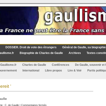
DOSSIER. Droit de vote des étrangers
Général de Gaulle, sa biographie
aullisme.fr
Biographie de Charles de Gaulle
Archives
Textes constit
Gaullisme.fr
Charles de Gaulle
Conférences
De Gaulle, souvenir et f
ouvernement
International
Libre propos
Lire & Voir
Partis politiq
reit ’
aulle
sur
ie :
C. de Gaulle
|
Commentaires fermés