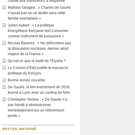
Gaulle aux travailleurs, à Bagatelle
Mathieu Geagea : « Charles de Gaulle
n’aurait pas eu ce destin sans cette
famille exemplaire »
Julien Aubert : « La politique
énergétique française doit s’assumer
comme instrument de puissance »
Nicolas Baverez : « Ne détricotons pas
la dissuasion nucléaire, dernier atout
majeur de la France »
Qu’est-ce que le traité de l’Élysée ?
Le Conseil d’Etat justifie le massacre
politique du français
Bonne année nouvelle
De Gaulle, le film événement de 2026
tourné à Lyon avec un casting de folie
Christophe Tardieu : « De Gaulle n’a
pas hésité à démissionner
immédiatement sur un référendum
perdu »
RESTER INFORMÉ