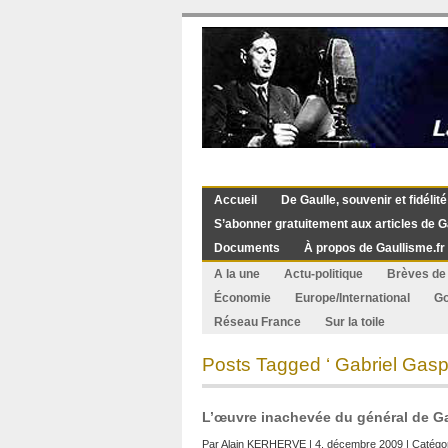
Accueil
De Gaulle, souvenir et fidélité
S’abonner gratuitement aux articles de G
Documents
À propos de Gaullisme.fr
A la une
Actu-politique
Brèves de 
Économie
Europe/International
G
Réseau France
Sur la toile
Posts Tagged ‘ Gabriel Gaspe
L’œuvre inachevée du général de G
Par
Alain KERHERVE
| 4. décembre 2009 | Catégor