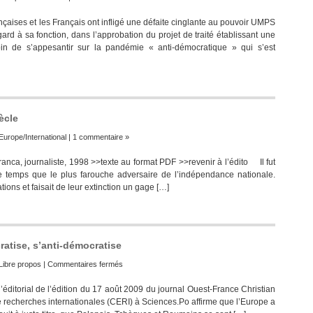
1952
nçaises et les Français ont infligé une défaite cinglante au pouvoir UMPS
–
ard à sa fonction, dans l’approbation du projet de traité établissant une
2005
oin de s’appesantir sur la pandémie « anti-démocratique » qui s’est
ècle
Europe/International
|
1 commentaire »
ranca, journaliste, 1998 >>texte au format PDF >>revenir à l’édito Il fut
e temps que le plus farouche adversaire de l’indépendance nationale.
ations et faisait de leur extinction un gage […]
ratise, s’anti-démocratise
sur
Libre propos
|
Commentaires fermés
Une
’éditorial de l’édition du 17 août 2009 du journal Ouest-France Christian
Europe
 recherches internationales (CERI) à Sciences.Po affirme que l’Europe a
qui