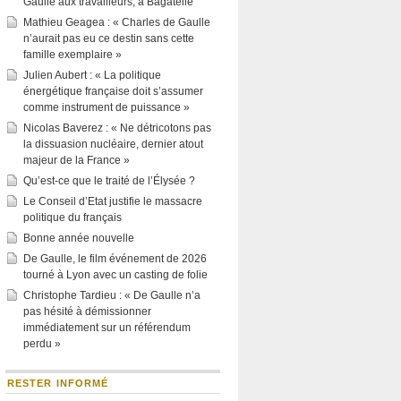
Gaulle aux travailleurs, à Bagatelle
Mathieu Geagea : « Charles de Gaulle
n’aurait pas eu ce destin sans cette
famille exemplaire »
Julien Aubert : « La politique
énergétique française doit s’assumer
comme instrument de puissance »
Nicolas Baverez : « Ne détricotons pas
la dissuasion nucléaire, dernier atout
majeur de la France »
Qu’est-ce que le traité de l’Élysée ?
Le Conseil d’Etat justifie le massacre
politique du français
Bonne année nouvelle
De Gaulle, le film événement de 2026
tourné à Lyon avec un casting de folie
Christophe Tardieu : « De Gaulle n’a
pas hésité à démissionner
immédiatement sur un référendum
perdu »
RESTER INFORMÉ