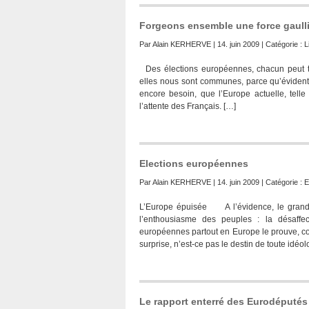
Forgeons ensemble une force gaull
Par
Alain KERHERVE
| 14. juin 2009 | Catégorie :
L
Des élections européennes, chacun peut tir
elles nous sont communes, parce qu’évidentes
encore besoin, que l’Europe actuelle, telle
l’attente des Français. […]
Elections européennes
Par
Alain KERHERVE
| 14. juin 2009 | Catégorie :
E
L’Europe épuisée A l’évidence, le grand p
l’enthousiasme des peuples : la désaffect
européennes partout en Europe le prouve, con
surprise, n’est-ce pas le destin de toute idé
Le rapport enterré des Eurodéputés