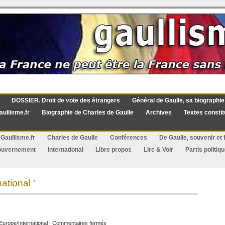
DOSSIER. Droit de vote des étrangers
Général de Gaulle, sa biographie
aullisme.fr
Biographie de Charles de Gaulle
Archives
Textes constit
Gaullisme.fr
Charles de Gaulle
Conférences
De Gaulle, souvenir et f
ouvernement
International
Libre propos
Lire & Voir
Partis politiq
ational ’
sur
Europe/International
|
Commentaires fermés