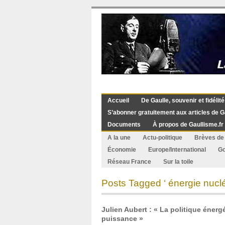
Accueil
De Gaulle, souvenir et fidélité
S’abonner gratuitement aux articles de G
Documents
À propos de Gaullisme.fr
A la une
Actu-politique
Brèves de 
Économie
Europe/International
G
Réseau France
Sur la toile
Posts Tagged ‘ énergie nuclé
Julien Aubert : « La politique éner
puissance »