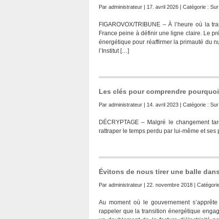
Par
administrateur
| 17. avril 2026 | Catégorie :
Sur 
FIGAROVOX/TRIBUNE – À l’heure où la trans
France peine à définir une ligne claire. Le pr
énergétique pour réaffirmer la primauté du n
l’Institut […]
Les clés pour comprendre pourquoi 
Par
administrateur
| 14. avril 2023 | Catégorie :
Sur 
DÉCRYPTAGE – Malgré le changement tardi
rattraper le temps perdu par lui-même et ses
Évitons de nous tirer une balle dans
Par
administrateur
| 22. novembre 2018 | Catégori
Au moment où le gouvernement s’apprête à 
rappeler que la transition énergétique engag