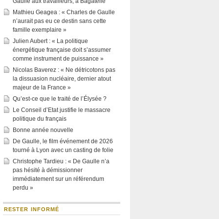
Gaulle aux travailleurs, à Bagatelle
Mathieu Geagea : « Charles de Gaulle
n’aurait pas eu ce destin sans cette
famille exemplaire »
Julien Aubert : « La politique
énergétique française doit s’assumer
comme instrument de puissance »
Nicolas Baverez : « Ne détricotons pas
la dissuasion nucléaire, dernier atout
majeur de la France »
Qu’est-ce que le traité de l’Élysée ?
Le Conseil d’Etat justifie le massacre
politique du français
Bonne année nouvelle
De Gaulle, le film événement de 2026
tourné à Lyon avec un casting de folie
Christophe Tardieu : « De Gaulle n’a
pas hésité à démissionner
immédiatement sur un référendum
perdu »
RESTER INFORMÉ