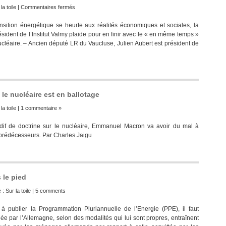
sur
la toile
|
Commentaires fermés
Julien
ition énergétique se heurte aux réalités économiques et sociales, la
Aubert : « La
ésident de l’Institut Valmy plaide pour en finir avec le « en même temps »
politique
ucléaire. – Ancien député LR du Vaucluse, Julien Aubert est président de
énergétique
française
doit
s’assumer
comme
instrument
le nucléaire est en ballotage
de
puissance »
la toile
|
1 commentaire »
f de doctrine sur le nucléaire, Emmanuel Macron va avoir du mal à
 prédécesseurs. Par Charles Jaigu
 le pied
e :
Sur la toile
|
5 comments
publier la Programmation Pluriannuelle de l’Energie (PPE), il faut
ée par l’Allemagne, selon des modalités qui lui sont propres, entraînent