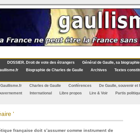
DOSSIER. Droit de vote des étrangers
Général de Gaulle, sa biographie
aullisme.fr
Biographie de Charles de Gaulle
Archives
Textes constit
Gaullisme.fr
Charles de Gaulle
Conférences
De Gaulle, souvenir et f
ouvernement
International
Libre propos
Lire & Voir
Partis politiq
aire ’
gétique française doit s’assumer comme instrument de