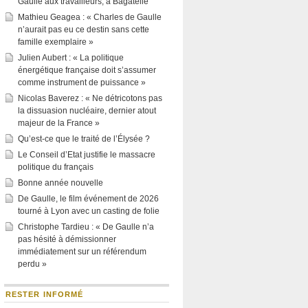
Gaulle aux travailleurs, à Bagatelle
Mathieu Geagea : « Charles de Gaulle
n’aurait pas eu ce destin sans cette
famille exemplaire »
Julien Aubert : « La politique
énergétique française doit s’assumer
comme instrument de puissance »
Nicolas Baverez : « Ne détricotons pas
la dissuasion nucléaire, dernier atout
majeur de la France »
Qu’est-ce que le traité de l’Élysée ?
Le Conseil d’Etat justifie le massacre
politique du français
Bonne année nouvelle
De Gaulle, le film événement de 2026
tourné à Lyon avec un casting de folie
Christophe Tardieu : « De Gaulle n’a
pas hésité à démissionner
immédiatement sur un référendum
perdu »
RESTER INFORMÉ