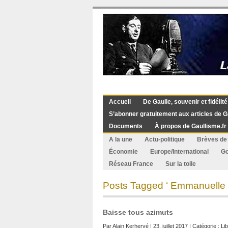
Accueil
De Gaulle, souvenir et fidélité
S’abonner gratuitement aux articles de G
Documents
À propos de Gaullisme.fr
A la une
Actu-politique
Brèves de 
Économie
Europe/International
G
Réseau France
Sur la toile
Posts Tagged ‘ Emmanuelle 
Baisse tous azimuts
Par
Alain Kerhervé
| 23. juillet 2017 | Catégorie :
Li