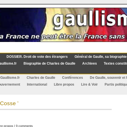
DOSSIER. Droit de vote des étrangers
Général de Gaulle, sa biographie
aullisme.fr
Biographie de Charles de Gaulle
Archives
Textes constit
Gaullisme.fr
Charles de Gaulle
Conférences
De Gaulle, souvenir et f
ouvernement
International
Libre propos
Lire & Voir
Partis politiq
Cosse ’
bre propos
|
9 comments