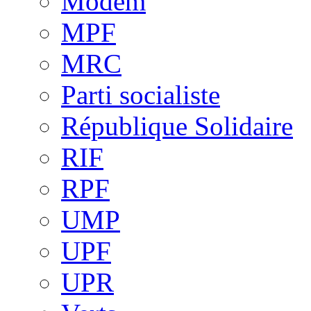
Modem
MPF
MRC
Parti socialiste
République Solidaire
RIF
RPF
UMP
UPF
UPR