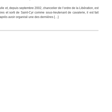
Alain
le et, depuis septembre 2002, chancelier de l’ordre de la Libération, est
de
s et sorti de Saint-Cyr comme sous-lieutenant de cavalerie, il est fait
Boissieu,
 après avoir organisé une des dernières […]
au
service
de
la
France
et
du
Général