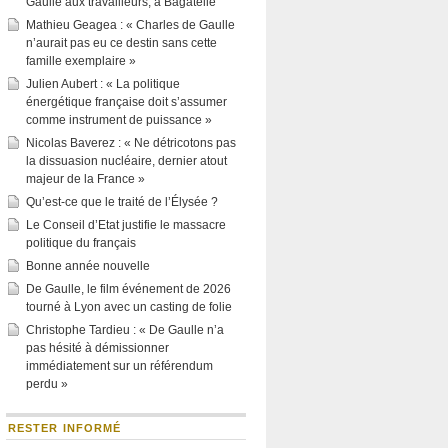
Gaulle aux travailleurs, à Bagatelle
Mathieu Geagea : « Charles de Gaulle
n’aurait pas eu ce destin sans cette
famille exemplaire »
Julien Aubert : « La politique
énergétique française doit s’assumer
comme instrument de puissance »
Nicolas Baverez : « Ne détricotons pas
la dissuasion nucléaire, dernier atout
majeur de la France »
Qu’est-ce que le traité de l’Élysée ?
Le Conseil d’Etat justifie le massacre
politique du français
Bonne année nouvelle
De Gaulle, le film événement de 2026
tourné à Lyon avec un casting de folie
Christophe Tardieu : « De Gaulle n’a
pas hésité à démissionner
immédiatement sur un référendum
perdu »
RESTER INFORMÉ