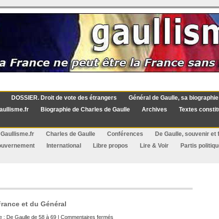
DOSSIER. Droit de vote des étrangers
Général de Gaulle, sa biographie
aullisme.fr
Biographie de Charles de Gaulle
Archives
Textes constit
Gaullisme.fr
Charles de Gaulle
Conférences
De Gaulle, souvenir et f
ouvernement
International
Libre propos
Lire & Voir
Partis politiq
France et du Général
sur
e :
De Gaulle de 58 à 69
|
Commentaires fermés