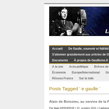
Accueil
De Gaulle, souvenir et fidélité
S’abonner gratuitement aux articles de G
Documents
À propos de Gaullisme.fr
A la une
Actu-politique
Brèves de 
Économie
Europe/International
G
Réseau France
Sur la toile
Posts Tagged ‘ e gaulle ’
Alain de Boissieu, au service de la 
Par
Alain KERHERVE
| 22. octobre 2011 | Catégori