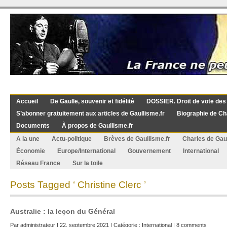
Accueil
De Gaulle, souvenir et fidélité
DOSSIER. Droit de vote des
S’abonner gratuitement aux articles de Gaullisme.fr
Biographie de Ch
Documents
À propos de Gaullisme.fr
A la une
Actu-politique
Brèves de Gaullisme.fr
Charles de Gau
Économie
Europe/International
Gouvernement
International
Réseau France
Sur la toile
Posts Tagged ‘ Christine Clerc ’
Australie : la leçon du Général
Par
administrateur
| 22. septembre 2021 | Catégorie :
International
|
8 comments