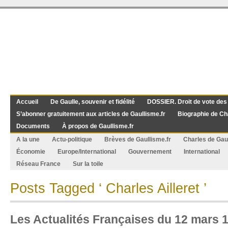
Accueil
De Gaulle, souvenir et fidélité
DOSSIER. Droit de vote des
S’abonner gratuitement aux articles de Gaullisme.fr
Biographie de Ch
Documents
À propos de Gaullisme.fr
A la une
Actu-politique
Brèves de Gaullisme.fr
Charles de Gau
Économie
Europe/International
Gouvernement
International
Réseau France
Sur la toile
Posts Tagged ‘ Charles Ailleret ’
Les Actualités Françaises du 12 mars 