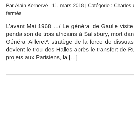
Par
Alain Kerhervé
| 11. mars 2018 | Catégorie :
Charles 
sur
fermés
Les
Actualités
L’avant Mai 1968 …/ Le général de Gaulle visite l
Françaises
pendaison de trois africains à Salisbury, mort da
du
12
Général Ailleret*, stratège de la force de dissuas
mars
devient le trou des Halles après le transfert de 
1968
projets aux Parisiens, la […]