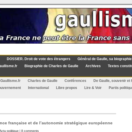
DOSSIER. Droit de vote des étrangers
Général de Gaulle, sa biographie
aullisme.fr
Biographie de Charles de Gaulle
Archives
Textes constit
Gaullisme.fr
Charles de Gaulle
Conférences
De Gaulle, souvenir et f
ouvernement
International
Libre propos
Lire & Voir
Partis politiq
nce française et de l’autonomie stratégique européenne
Actu-politique
|
8 comments