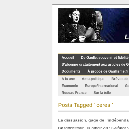
Accueil
De Gaulle, souvenir et fidélité
S’abonner gratuitement aux articles de G
Documents
À propos de Gaullisme.fr
A la une
Actu-politique
Brèves de 
Économie
Europe/International
G
Réseau France
Sur la toile
Posts Tagged ‘ ceres ’
La dissuasion, gage de l’indépenda
Par
administrateur
| 14. octobre 2017 | Catégorie :