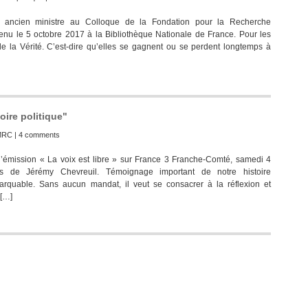
, ancien ministre au Colloque de la Fondation pour la Recherche
tenu le 5 octobre 2017 à la Bibliothèque Nationale de France. Pour les
e la Vérité. C’est-dire qu’elles se gagnent ou se perdent longtemps à
ire politique"
MRC
|
4 comments
l’émission « La voix est libre » sur France 3 Franche-Comté, samedi 4
ns de Jérémy Chevreuil. Témoignage important de notre histoire
rquable. Sans aucun mandat, il veut se consacrer à la réflexion et
 […]