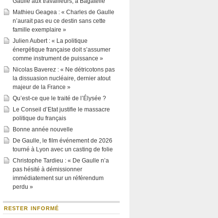
Gaulle aux travailleurs, à Bagatelle
Mathieu Geagea : « Charles de Gaulle
n’aurait pas eu ce destin sans cette
famille exemplaire »
Julien Aubert : « La politique
énergétique française doit s’assumer
comme instrument de puissance »
Nicolas Baverez : « Ne détricotons pas
la dissuasion nucléaire, dernier atout
majeur de la France »
Qu’est-ce que le traité de l’Élysée ?
Le Conseil d’Etat justifie le massacre
politique du français
Bonne année nouvelle
De Gaulle, le film événement de 2026
tourné à Lyon avec un casting de folie
Christophe Tardieu : « De Gaulle n’a
pas hésité à démissionner
immédiatement sur un référendum
perdu »
RESTER INFORMÉ