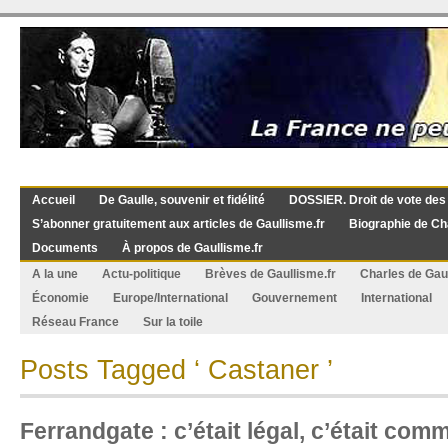
Accueil
De Gaulle, souvenir et fidélité
DOSSIER. Droit de vote des
S’abonner gratuitement aux articles de Gaullisme.fr
Biographie de Ch
Documents
À propos de Gaullisme.fr
A la une
Actu-politique
Brèves de Gaullisme.fr
Charles de Gau
Économie
Europe/International
Gouvernement
International
Réseau France
Sur la toile
Posts Tagged ‘ Castaner ’
Ferrandgate : c’était légal, c’était com