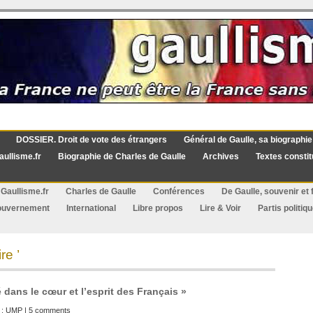
DOSSIER. Droit de vote des étrangers
Général de Gaulle, sa biographie
aullisme.fr
Biographie de Charles de Gaulle
Archives
Textes constit
Gaullisme.fr
Charles de Gaulle
Conférences
De Gaulle, souvenir et f
ouvernement
International
Libre propos
Lire & Voir
Partis politiq
re ’
é dans le cœur et l’esprit des Français »
 :
UMP
|
5 comments