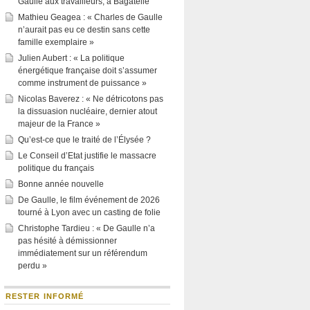
Gaulle aux travailleurs, à Bagatelle
Mathieu Geagea : « Charles de Gaulle
n’aurait pas eu ce destin sans cette
famille exemplaire »
Julien Aubert : « La politique
énergétique française doit s’assumer
comme instrument de puissance »
Nicolas Baverez : « Ne détricotons pas
la dissuasion nucléaire, dernier atout
majeur de la France »
Qu’est-ce que le traité de l’Élysée ?
Le Conseil d’Etat justifie le massacre
politique du français
Bonne année nouvelle
De Gaulle, le film événement de 2026
tourné à Lyon avec un casting de folie
Christophe Tardieu : « De Gaulle n’a
pas hésité à démissionner
immédiatement sur un référendum
perdu »
RESTER INFORMÉ