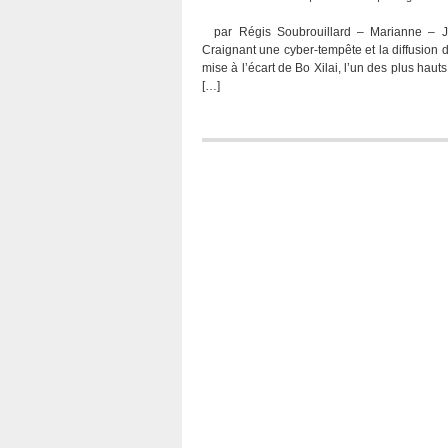
par Régis Soubrouillard – Marianne – Jour
Craignant une cyber-tempête et la diffusion 
mise à l’écart de Bo Xilai, l’un des plus haut
[…]