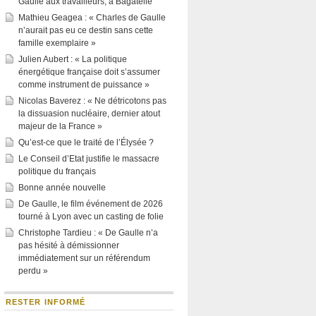
Gaulle aux travailleurs, à Bagatelle
Mathieu Geagea : « Charles de Gaulle
n’aurait pas eu ce destin sans cette
famille exemplaire »
Julien Aubert : « La politique
énergétique française doit s’assumer
comme instrument de puissance »
Nicolas Baverez : « Ne détricotons pas
la dissuasion nucléaire, dernier atout
majeur de la France »
Qu’est-ce que le traité de l’Élysée ?
Le Conseil d’Etat justifie le massacre
politique du français
Bonne année nouvelle
De Gaulle, le film événement de 2026
tourné à Lyon avec un casting de folie
Christophe Tardieu : « De Gaulle n’a
pas hésité à démissionner
immédiatement sur un référendum
perdu »
RESTER INFORMÉ