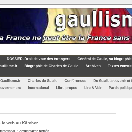
DOSSIER. Droit de vote des étrangers
Général de Gaulle, sa biographie
aullisme.fr
Biographie de Charles de Gaulle
Archives
Textes constit
Gaullisme.fr
Charles de Gaulle
Conférences
De Gaulle, souvenir et f
ouvernement
International
Libre propos
Lire & Voir
Partis politiq
ie le web au Kärcher
sur
nternational
|
Commentaires fermés