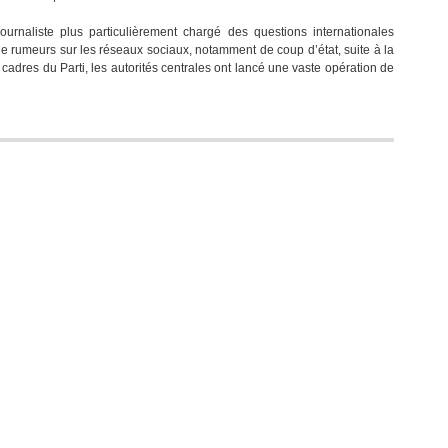
Chine:
naliste plus particulièrement chargé des questions internationales
le
de rumeurs sur les réseaux sociaux, notamment de coup d’état, suite à la
parti-
s cadres du Parti, les autorités centrales ont lancé une vaste opération de
frère
de
l’UMP
nettoie
le
web
au
Kärcher