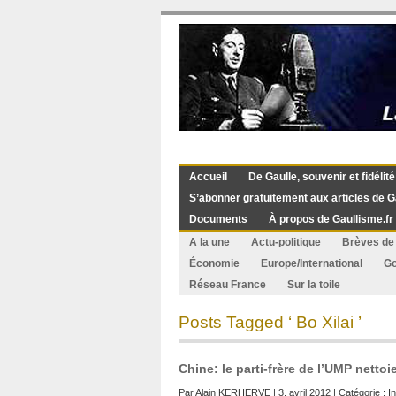
Accueil
De Gaulle, souvenir et fidélité
S’abonner gratuitement aux articles de G
Documents
À propos de Gaullisme.fr
A la une
Actu-politique
Brèves de 
Économie
Europe/International
G
Réseau France
Sur la toile
Posts Tagged ‘ Bo Xilai ’
Chine: le parti-frère de l’UMP netto
Par
Alain KERHERVE
| 3. avril 2012 | Catégorie :
I