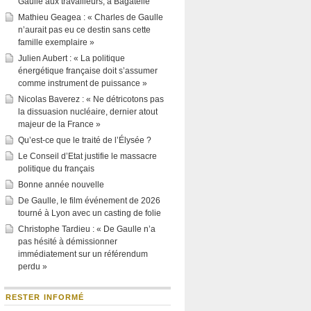
Gaulle aux travailleurs, à Bagatelle
Mathieu Geagea : « Charles de Gaulle
n’aurait pas eu ce destin sans cette
famille exemplaire »
Julien Aubert : « La politique
énergétique française doit s’assumer
comme instrument de puissance »
Nicolas Baverez : « Ne détricotons pas
la dissuasion nucléaire, dernier atout
majeur de la France »
Qu’est-ce que le traité de l’Élysée ?
Le Conseil d’Etat justifie le massacre
politique du français
Bonne année nouvelle
De Gaulle, le film événement de 2026
tourné à Lyon avec un casting de folie
Christophe Tardieu : « De Gaulle n’a
pas hésité à démissionner
immédiatement sur un référendum
perdu »
RESTER INFORMÉ