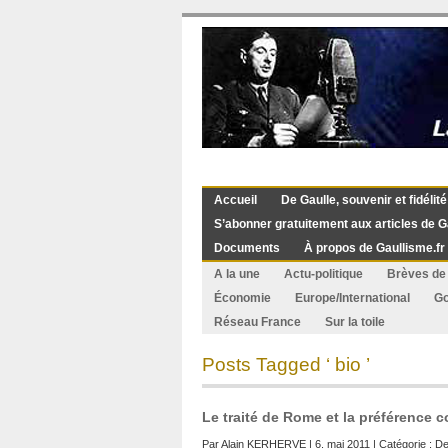
Accueil
De Gaulle, souvenir et fidélité
S’abonner gratuitement aux articles de G
Documents
À propos de Gaullisme.fr
A la une
Actu-politique
Brèves de 
Économie
Europe/International
G
Réseau France
Sur la toile
Posts Tagged ‘ bio ’
Le traité de Rome et la préférence
Par
Alain KERHERVE
| 6. mai 2011 | Catégorie :
De