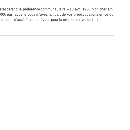
Le
éral défend la préférence communautaire – 13 avril 1960 Mon cher ami,
traité
1960, par laquelle vous m’avez fait part de vos préoccupations en ce qui
de
mesures d’accélération prévues pour la mise en œuvre du […]
Rome
et
la
préférence
communautaire