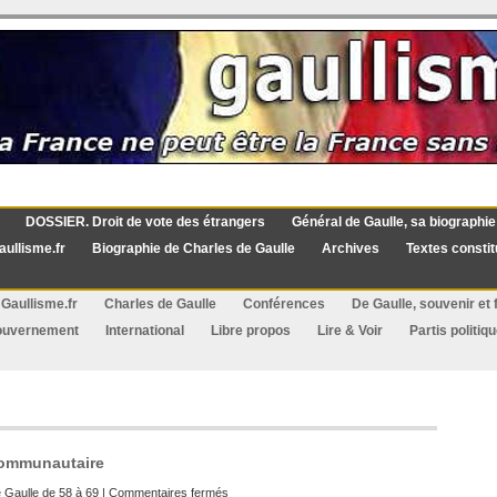
DOSSIER. Droit de vote des étrangers
Général de Gaulle, sa biographie
aullisme.fr
Biographie de Charles de Gaulle
Archives
Textes constit
Gaullisme.fr
Charles de Gaulle
Conférences
De Gaulle, souvenir et f
ouvernement
International
Libre propos
Lire & Voir
Partis politiq
 communautaire
sur
 Gaulle de 58 à 69
|
Commentaires fermés