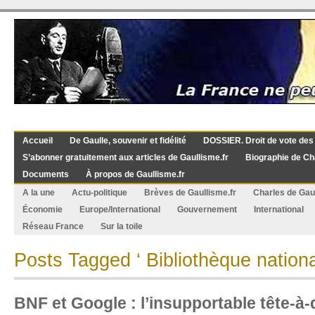
Accueil
De Gaulle, souvenir et fidélité
DOSSIER. Droit de vote des
S’abonner gratuitement aux articles de Gaullisme.fr
Biographie de Ch
Documents
À propos de Gaullisme.fr
A la une
Actu-politique
Brèves de Gaullisme.fr
Charles de Gau
Économie
Europe/International
Gouvernement
International
Réseau France
Sur la toile
Posts Tagged ‘ Bibliothèque nationa
BNF et Google : l’insupportable tête-à