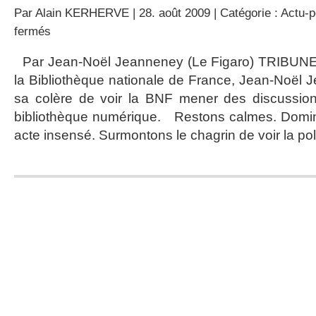
Par
Alain KERHERVE
| 28. août 2009 | Catégorie :
Actu-p
sur
fermés
BNF
et
Par Jean-Noël Jeanneney (Le Figaro) TRIBUNE 
Google
la Bibliothèque nationale de France, Jean-Noël
:
l’insupportable
sa colère de voir la BNF mener des discussio
tête-
bibliothèque numérique. Restons calmes. Domin
à-
queue
acte insensé. Surmontons le chagrin de voir la poli