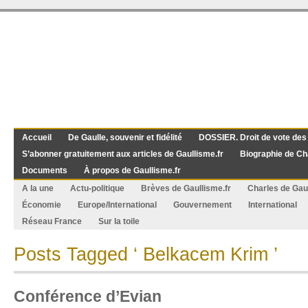
Accueil
De Gaulle, souvenir et fidélité
DOSSIER. Droit de vote des
S’abonner gratuitement aux articles de Gaullisme.fr
Biographie de Ch
Documents
À propos de Gaullisme.fr
A la une
Actu-politique
Brèves de Gaullisme.fr
Charles de Gau
Économie
Europe/International
Gouvernement
International
Réseau France
Sur la toile
Posts Tagged ‘ Belkacem Krim ’
Conférence d’Evian