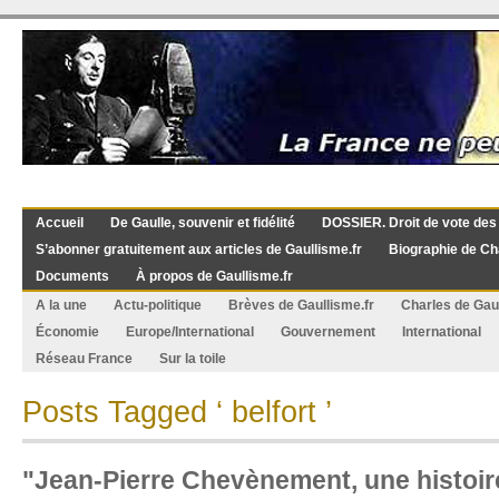
Accueil
De Gaulle, souvenir et fidélité
DOSSIER. Droit de vote des
S’abonner gratuitement aux articles de Gaullisme.fr
Biographie de Ch
Documents
À propos de Gaullisme.fr
A la une
Actu-politique
Brèves de Gaullisme.fr
Charles de Gau
Économie
Europe/International
Gouvernement
International
Réseau France
Sur la toile
Posts Tagged ‘ belfort ’
"Jean-Pierre Chevènement, une histoire