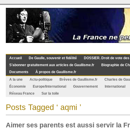
Accueil
De Gaulle, souvenir et fidélité
DOSSIER. Droit de vote des
S’abonner gratuitement aux articles de Gaullisme.fr
Biographie de Ch
Documents
À propos de Gaullisme.fr
A la une
Actu-politique
Brèves de Gaullisme.fr
Charles de Gau
Économie
Europe/International
Gouvernement
International
Réseau France
Sur la toile
Posts Tagged ‘ aqmi ’
Aimer ses parents est aussi servir la F