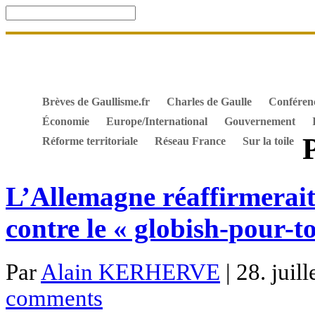
Accueil
De Gaulle, souvenir et fidélité
DOSSIER. Dro
Mes ouvrages
S’abonner gratuitement aux articles de 
Textes constitutionnels
Hommes de l’Histoire
Docum
Brèves de Gaullisme.fr
Charles de Gaulle
Conféren
Économie
Europe/International
Gouvernement
Réforme territoriale
Réseau France
Sur la toile
L’Allemagne réaffirmerait
contre le « globish-pour-t
Par
Alain KERHERVE
| 28. juil
comments