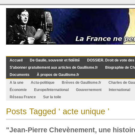
Accueil
De Gaulle, souvenir et fidélité
DOSSIER. Droit de vote des
S’abonner gratuitement aux articles de Gaullisme.fr
Biographie de Ch
Documents
À propos de Gaullisme.fr
A la une
Actu-politique
Brèves de Gaullisme.fr
Charles de Gau
Économie
Europe/International
Gouvernement
International
Réseau France
Sur la toile
Posts Tagged ‘ acte unique ’
"Jean-Pierre Chevènement, une histoire