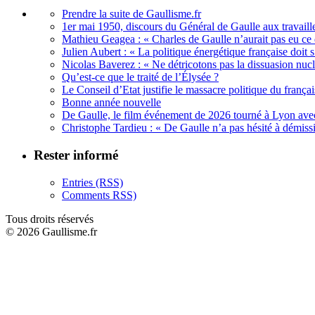
Prendre la suite de Gaullisme.fr
1er mai 1950, discours du Général de Gaulle aux travaille
Mathieu Geagea : « Charles de Gaulle n’aurait pas eu ce d
Julien Aubert : « La politique énergétique française doi
Nicolas Baverez : « Ne détricotons pas la dissuasion nucl
Qu’est-ce que le traité de l’Élysée ?
Le Conseil d’Etat justifie le massacre politique du françai
Bonne année nouvelle
De Gaulle, le film événement de 2026 tourné à Lyon avec
Christophe Tardieu : « De Gaulle n’a pas hésité à démi
Rester informé
Entries (RSS)
Comments RSS)
Tous droits réservés
© 2026 Gaullisme.fr