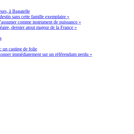
urs, à Bagatelle
estin sans cette famille exemplaire »
t s’assumer comme instrument de puissance »
éaire, dernier atout majeur de la France »
s
 un casting de folie
ssionner immédiatement sur un référendum perdu »