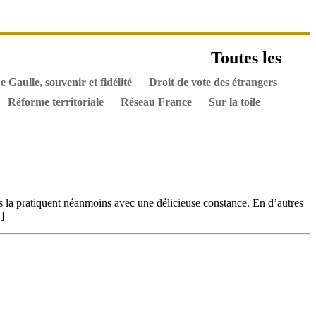
es ouvrages
Toutes les
els
Hommes de l’Histoire
Documents
e Gaulle, souvenir et fidélité
Droit de vote des étrangers
Réforme territoriale
Réseau France
Sur la toile
ls la pratiquent néanmoins avec une délicieuse constance. En d’autres
]