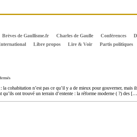
it de vote des étrangers
Général de Gaulle, sa biographie
M
iographie de Charles de Gaulle
Archives
Textes constitutionn
Brèves de Gaullisme.fr
Charles de Gaulle
Conférences
D
International
Libre propos
Lire & Voir
Partis politiques
sur
fermés
Refuser
la
: la cohabitation n’est pas ce qu’il y a de mieux pour gouverner, mais i
cohabitation
nt qu’ils ont trouvé un terrain d’entente : la réforme moderne ( ?) des […