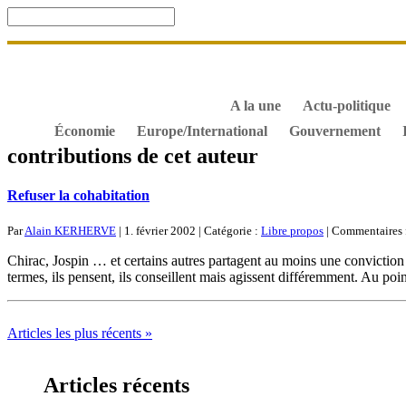
Accueil
De Gaulle, souvenir et fidélité
DOSSIER. Dro
S’abonner gratuitement aux articles de Gaullisme.fr
B
À propos de Gaullisme.fr
A la une
Actu-politique
Économie
Europe/International
Gouvernement
contributions de cet auteur
Refuser la cohabitation
Par
Alain KERHERVE
| 1. février 2002 | Catégorie :
Libre propos
|
Commentaires 
Chirac, Jospin … et certains autres partagent au moins une conviction 
termes, ils pensent, ils conseillent mais agissent différemment. Au poi
Articles les plus récents »
Articles récents