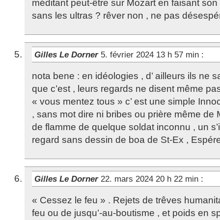
méditant peut-être sur Mozart en faisant so
sans les ultras ? rêver non , ne pas désespé
Gilles Le Dorner
5. février 2024 13 h 57 min
:
nota bene : en idéologies , d’ ailleurs ils n
que c’est , leurs regards ne disent même pa
« vous mentez tous » c’ est une simple Innoc
, sans mot dire ni bribes ou prière même de
de flamme de quelque soldat inconnu , un s’il
regard sans dessin de boa de St-Ex , Espér
Gilles Le Dorner
22. mars 2024 20 h 22 min
:
« Cessez le feu » . Rejets de trêves humanita
feu ou de jusqu’-au-boutisme , et poids en sp