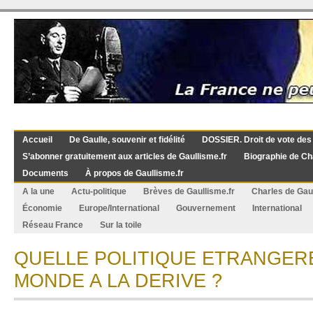
Accueil
De Gaulle, souvenir et fidélité
DOSSIER. Droit de vote des
S’abonner gratuitement aux articles de Gaullisme.fr
Biographie de Ch
Documents
À propos de Gaullisme.fr
A la une
Actu-politique
Brèves de Gaullisme.fr
Charles de Gau
Économie
Europe/International
Gouvernement
International
Réseau France
Sur la toile
QUELLE POLITIQUE ETRANGER
MONDE A LA DERIVE ?