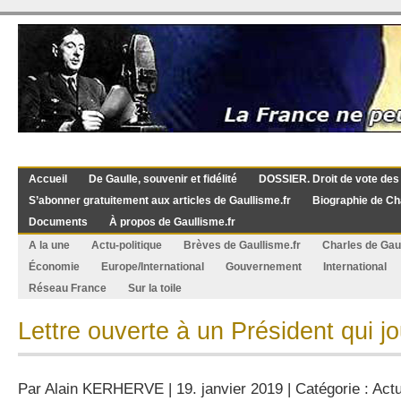
Accueil
De Gaulle, souvenir et fidélité
DOSSIER. Droit de vote des
S’abonner gratuitement aux articles de Gaullisme.fr
Biographie de Ch
Documents
À propos de Gaullisme.fr
A la une
Actu-politique
Brèves de Gaullisme.fr
Charles de Gau
Économie
Europe/International
Gouvernement
International
Réseau France
Sur la toile
Lettre ouverte à un Président qui j
Par
Alain KERHERVE
| 19. janvier 2019 | Catégorie :
Actu