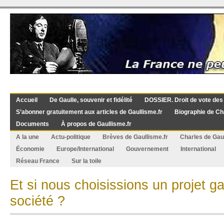
Accueil
De Gaulle, souvenir et fidélité
DOSSIER. Droit de vote des
S’abonner gratuitement aux articles de Gaullisme.fr
Biographie de Ch
Documents
À propos de Gaullisme.fr
A la une
Actu-politique
Brèves de Gaullisme.fr
Charles de Gau
Économie
Europe/International
Gouvernement
International
Réseau France
Sur la toile
Et si nous choisissions un projet ga
société ?