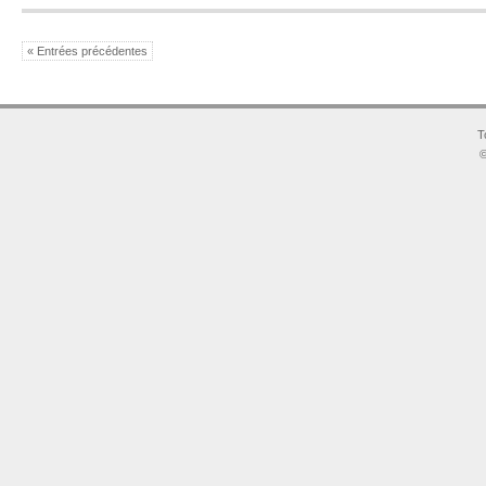
« Entrées précédentes
T
©