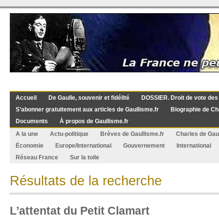
Accueil
De Gaulle, souvenir et fidélité
DOSSIER. Droit de vote des
S’abonner gratuitement aux articles de Gaullisme.fr
Biographie de Ch
Documents
À propos de Gaullisme.fr
A la une
Actu-politique
Brèves de Gaullisme.fr
Charles de Gau
Économie
Europe/International
Gouvernement
International
Réseau France
Sur la toile
Résultats de la recherche
L’attentat du Petit Clamart