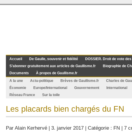
Accueil
De Gaulle, souvenir et fidélité
DOSSIER. Droit de vote des
S’abonner gratuitement aux articles de Gaullisme.fr
Biographie de Ch
Documents
À propos de Gaullisme.fr
A la une
Actu-politique
Brèves de Gaullisme.fr
Charles de Gau
Économie
Europe/International
Gouvernement
International
Réseau France
Sur la toile
Les placards bien chargés du FN
Par
Alain Kerhervé
| 3. janvier 2017 | Catégorie :
FN
|
7 