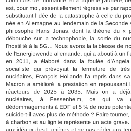
communs de l’humanité, et à laquelle j’adhère, de 
est, pour moi, essentiellement régressive par rappo
substituant l’idée de la catastrophe à celle du pr
née en Allemagne au lendemain de la Seconde 
philosophe Hans Jonas, dont la théorie du « p
débouche sur la technophobie, la sortie du nuc
l’hostilité à la 5G… Nous avons la faiblesse de no
de l’Energiewende allemande, qui a abouti à un fia
en 2011, a élaboré dans la foulée d’Angel
socialiste qui prévoyait la fermeture de trè
nucléaires, François Hollande l’a repris dans 
Macron a amélioré la prestation en repoussant 
réacteurs de 2025 à 2035. Mais on a déjà
nucléaires, à Fessenheim, ce qui va c
dédommagements à EDF et 5 % de notre potentiel
suicide-t-il avec plus de méthode ? Faire tourner,
à charbon et au lignite représente un acte grave. 
aux idéaux des Lumières et ne pas céder aux te