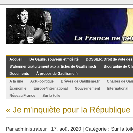
Accueil
De Gaulle, souvenir et fidélité
DOSSIER. Droit de vote des
S’abonner gratuitement aux articles de Gaullisme.fr
Biographie de Ch
Documents
À propos de Gaullisme.fr
A la une
Actu-politique
Brèves de Gaullisme.fr
Charles de Gau
Économie
Europe/International
Gouvernement
International
Réseau France
Sur la toile
« Je m’inquiète pour la République
Par
administrateur
| 17. août 2020 | Catégorie :
Sur la toil