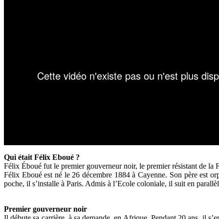
Qui était Félix Eboué ?
Félix Éboué fut le premier gouverneur noir, le premier résistant de l
Félix Eboué est né le 26 décembre 1884 à Cayenne. Son père est orpai
poche, il s’installe à Paris. Admis à l’Ecole coloniale, il suit en paral
Premier gouverneur noir
Il débute sa carrière, à sa demande, en Afrique. Pendant 20 ans, il s’em