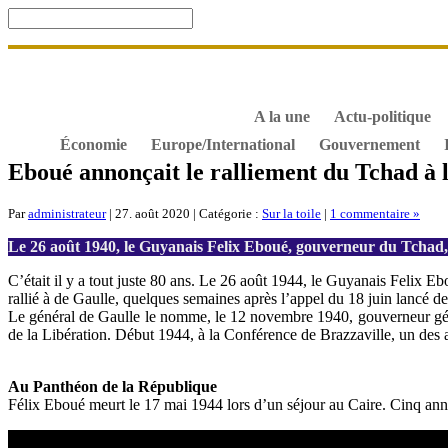
Accueil
De Gaulle, souvenir et fidélité
DOSSIER. Dro
S’abonner gratuitement aux articles de Gaullisme.fr
B
À propos de Gaullisme.fr
A la une
Actu-politique
Économie
Europe/International
Gouvernement
Eboué annonçait le ralliement du Tchad à 
Par
administrateur
| 27. août 2020 | Catégorie :
Sur la toile
|
1 commentaire »
Le 26 août 1940, le Guyanais Felix Eboué, gouverneur du Tchad, a
C’était il y a tout juste 80 ans. Le 26 août 1944, le Guyanais Felix Eb
rallié à de Gaulle, quelques semaines après l’appel du 18 juin lancé d
Le général de Gaulle le nomme, le 12 novembre 1940, gouverneur génér
de la Libération. Début 1944, à la Conférence de Brazzaville, un des 
Au Panthéon de la République
Félix Eboué meurt le 17 mai 1944 lors d’un séjour au Caire. Cinq ann