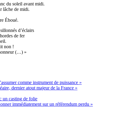
anc du soleil avant midi.
r lâche de midi.
erre Éboué.
sillonnés d’éclairs
 hordes de fer
eil.
it non !
’honneur (…) »
t s’assumer comme instrument de puissance »
éaire, dernier atout majeur de la France »
 un casting de folie
ssionner immédiatement sur un référendum perdu »