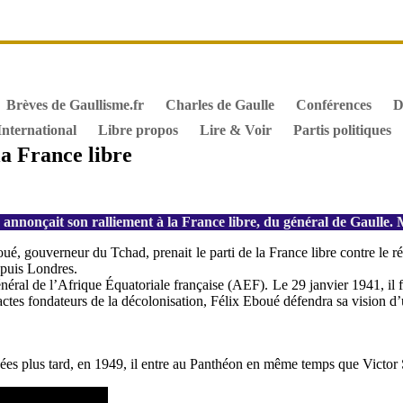
it de vote des étrangers
Général de Gaulle, sa biographie
M
iographie de Charles de Gaulle
Archives
Textes constitutionn
Brèves de Gaullisme.fr
Charles de Gaulle
Conférences
D
International
Libre propos
Lire & Voir
Partis politiques
la France libre
nnonçait son ralliement à la France libre, du général de Gaulle. M
oué, gouverneur du Tchad, prenait le parti de la France libre contre le r
epuis Londres.
al de l’Afrique Équatoriale française (AEF). Le 29 janvier 1941, il fig
actes fondateurs de la décolonisation, Félix Eboué défendra sa vision d
ées plus tard, en 1949, il entre au Panthéon en même temps que Victor