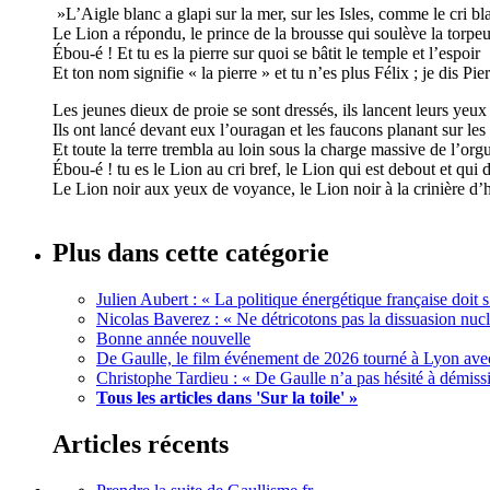
»L’Aigle blanc a glapi sur la mer, sur les Isles, comme le cri bl
Le Lion a répondu, le prince de la brousse qui soulève la torpeu
Ébou-é ! Et tu es la pierre sur quoi se bâtit le temple et l’espoir
Et ton nom signifie « la pierre » et tu n’es plus Félix ; je dis Pi
Les jeunes dieux de proie se sont dressés, ils lancent leurs yeux 
Ils ont lancé devant eux l’ouragan et les faucons planant sur les
Et toute la terre trembla au loin sous la charge massive de l’orgu
Ébou-é ! tu es le Lion au cri bref, le Lion qui est debout et qui d
Le Lion noir aux yeux de voyance, le Lion noir à la crinière d
Plus dans cette catégorie
Julien Aubert : « La politique énergétique française doi
Nicolas Baverez : « Ne détricotons pas la dissuasion nucl
Bonne année nouvelle
De Gaulle, le film événement de 2026 tourné à Lyon avec
Christophe Tardieu : « De Gaulle n’a pas hésité à démi
Tous les articles dans 'Sur la toile' »
Articles récents