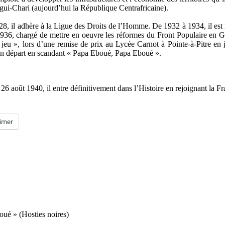
ngui-Chari (aujourd’hui la République Centrafricaine).
 1928, il adhère à la Ligue des Droits de l’Homme. De 1932 à 1934, il es
 1936, chargé de mettre en oeuvre les réformes du Front Populaire en Gu
 jeu », lors d’une remise de prix au Lycée Carnot à Pointe-à-Pitre en 
on départ en scandant « Papa Eboué, Papa Eboué ».
août 1940, il entre définitivement dans l’Histoire en rejoignant la Fr
imer
ué » (Hosties noires)