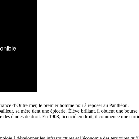
a France d’Outre-mer, le premier homme noir à reposer au Panthéon.
lleur, sa mère tient une épicerie. Élève brillant, il obtient une bou
lèle des études de droit. En 1908, licencié en droit, il commence une carr
ploie à développer les infrastructures et l’économie des territoires qu’il