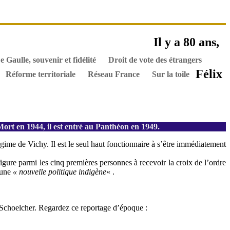
es ouvrages
Il y a 80 ans,
els
Hommes de l’Histoire
Documents
e Gaulle, souvenir et fidélité
Droit de vote des étrangers
Félix
Réforme territoriale
Réseau France
Sur la toile
ort en 1944, il est entré au Panthéon en 1949.
égime de Vichy. Il est le seul haut fonctionnaire à s’être immédiatement
ure parmi les cinq premières personnes à recevoir la croix de l’ordre
’une
« nouvelle politique indigène
« .
 Schoelcher. Regardez ce reportage d’époque :