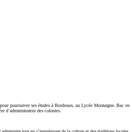
rse pour poursuivre ses études à Bordeaux, au Lycée Montaigne. Bac en
ière d’administrateur des colonies.
 administre tout en s’imprégnant de la culture et des traditions locales.