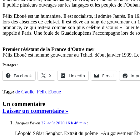
Il publie plusieurs ouvrages sur les langages et les peuples de l’Ouba
Félix Eboué est un humaniste. Il est socialiste, il admire Jaurès. En
lors des absences de celui-ci. Il est élevé au rang de gouverneur en
prononce, ce qui restera comme son plus célèbre discours « Jouer le
rappelé à Paris. Une foule de Guadeloupéens l’accompagne lors de s
Premier résistant de la France d’Outre-mer
Félix Eboué est nommé gouverneur au Tchad, début janvier 1939. Le 26 
Partager :
Facebook
X
LinkedIn
E-mail
Impr
Tags:
de Gaulle
,
Félix Eboué
Un commentaire
Laisser un commentaire »
Jacques Payen
27. août 2020 16 h 46 min
:
Léopold Sédar Senghor. Extrait du poème »Au gouverneur Ébo