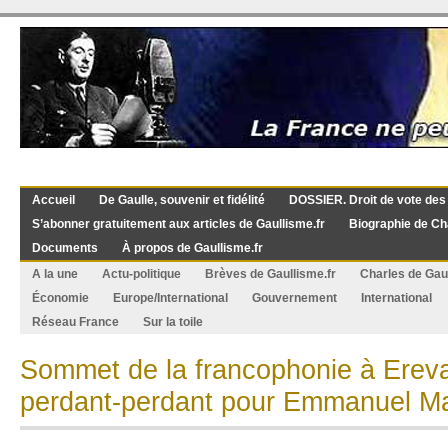
Accueil
De Gaulle, souvenir et fidélité
DOSSIER. Droit de vote des
S’abonner gratuitement aux articles de Gaullisme.fr
Biographie de Ch
Documents
À propos de Gaullisme.fr
A la une
Actu-politique
Brèves de Gaullisme.fr
Charles de Gau
Économie
Europe/International
Gouvernement
International
Réseau France
Sur la toile
Sommet de la francophonie à Ereva
perdant-perdant pour Emmanuel M