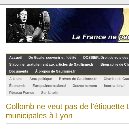
Accueil
De Gaulle, souvenir et fidélité
DOSSIER. Droit de vote des
S’abonner gratuitement aux articles de Gaullisme.fr
Biographie de Ch
Documents
À propos de Gaullisme.fr
A la une
Actu-politique
Brèves de Gaullisme.fr
Charles de Gau
Économie
Europe/International
Gouvernement
International
Réseau France
Sur la toile
Collomb ne veut pas de l’étiquett
municipales à Lyon