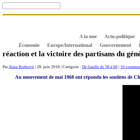
Accueil
De Gaulle, souvenir et fidélité
DOSSIER. Dro
S’abonner gratuitement aux articles de Gaullisme.fr
B
À propos de Gaullisme.fr
A la une
Actu-politique
Économie
Europe/International
Gouvernement
réaction et la victoire des partisans du gén
Par
Alain Kerhervé
| 28. juin 2018 | Catégorie :
De Gaulle de 58 à 69
|
10 commen
Au mouvement de mai 1968 ont répondu les soutiens de Charles