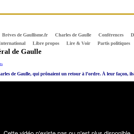
it de vote des étrangers
Général de Gaulle, sa biographie
M
iographie de Charles de Gaulle
Archives
Textes constitutionn
Brèves de Gaullisme.fr
Charles de Gaulle
Conférences
D
International
Libre propos
Lire & Voir
Partis politiques
éral de Gaulle
ts
 de Gaulle, qui prônaient un retour à l’ordre. À leur façon, ils on