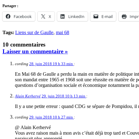
Partager :
Facebook
X
LinkedIn
E-mail
Impr
Tags:
Liens sur de Gaulle
,
mai 68
10 commentaires
Laisser un commentaire »
cording
28. juin 2018 19 h 33 min
:
En Mai 68 de Gaulle a perdu la main en matière de politique inté
son mandat entre 1965 et 1968 soit une réussite en matière de p
questions d’organisation sociale et économique notamment la pa
Alain Kerhervé
29. juin 2018 10 h 13 min
:
Il y a une petite erreur : quand CDG se sépare de Pompidou, i
cording
29. juin 2018 10 h 27 min
:
@ Alain Kerhervé
Vous avez raison mais à mon avis c’était déjà trop tard et Cou
paraissait plus approprié.