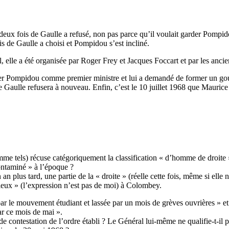
eux fois de Gaulle a refusé, non pas parce qu’il voulait garder Pompido
s de Gaulle a choisi et Pompidou s’est incliné.
 elle a été organisée par Roger Frey et Jacques Foccart et par les ancien
mer Pompidou comme premier ministre et lui a demandé de former un gouv
de Gaulle refusera à nouveau. Enfin, c’est le 10 juillet 1968 que Maur
 comme tels) récuse catégoriquement la classification « d’homme de droite
ontaminé » à l’époque ?
an plus tard, une partie de la « droite » (réelle cette fois, même si ell
vieux » (l’expression n’est pas de moi) à Colombey.
 le mouvement étudiant et lassée par un mois de grèves ouvrières » et v
r ce mois de mai ».
de contestation de l’ordre établi ? Le Général lui-même ne qualifie-t-il 