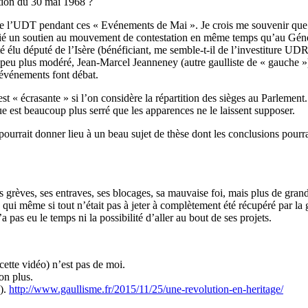
tion du 30 mai 1968 ?
t de l’UDT pendant ces « Evénements de Mai ». Je crois me souvenir que
lié un soutien au mouvement de contestation en même temps qu’au Général
 élu député de l’Isère (bénéficiant, me semble-t-il de l’investiture UDR
n peu plus modéré, Jean-Marcel Jeanneney (autre gaulliste de « gauche »
 événements font débat.
ire est « écrasante » si l’on considère la répartition des sièges au Parlem
que est beaucoup plus serré que les apparences ne le laissent supposer.
pourrait donner lieu à un beau sujet de thèse dont les conclusions pourra
s grèves, ses entraves, ses blocages, sa mauvaise foi, mais plus de grand
 qui même si tout n’était pas à jeter à complètement été récupéré par la 
a pas eu le temps ni la possibilité d’aller au bout de ses projets.
ette vidéo) n’est pas de moi.
on plus.
s).
http://www.gaullisme.fr/2015/11/25/une-revolution-en-heritage/