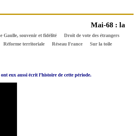
es ouvrages
Mai-68 : la
els
Hommes de l’Histoire
Documents
e Gaulle, souvenir et fidélité
Droit de vote des étrangers
Réforme territoriale
Réseau France
Sur la toile
t eux aussi écrit l’histoire de cette période.