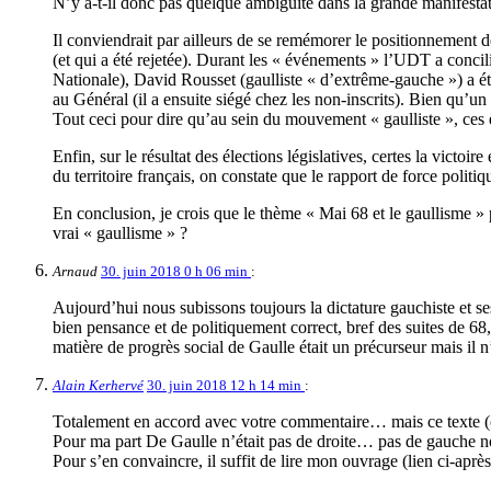
N’y a-t-il donc pas quelque ambigüité dans la grande manifesta
Il conviendrait par ailleurs de se remémorer le positionnemen
(et qui a été rejetée). Durant les « événements » l’UDT a conci
Nationale), David Rousset (gaulliste « d’extrême-gauche ») a été
au Général (il a ensuite siégé chez les non-inscrits). Bien qu’u
Tout ceci pour dire qu’au sein du mouvement « gaulliste », ces
Enfin, sur le résultat des élections législatives, certes la victo
du territoire français, on constate que le rapport de force politi
En conclusion, je crois que le thème « Mai 68 et le gaullisme » 
vrai « gaullisme » ?
Arnaud
30. juin 2018 0 h 06 min
:
Aujourd’hui nous subissons toujours la dictature gauchiste et se
bien pensance et de politiquement correct, bref des suites de 68,
matière de progrès social de Gaulle était un précurseur mais il n’
Alain Kerhervé
30. juin 2018 12 h 14 min
:
Totalement en accord avec votre commentaire… mais ce texte (c
Pour ma part De Gaulle n’était pas de droite… pas de gauche n
Pour s’en convaincre, il suffit de lire mon ouvrage (lien ci-aprè