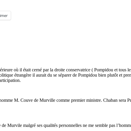
imer
rieure où il était cerné par la droite conservatrice ( Pompidou et tous 
olitique étrangère il aurait du se séparer de Pompidou bien plutôt et p
rticipation.
l nomme M. Couve de Murville comme premier ministre. Chaban sera Pre
ve de Murvile malgré ses qualités personnelles ne me semble pas l’homm