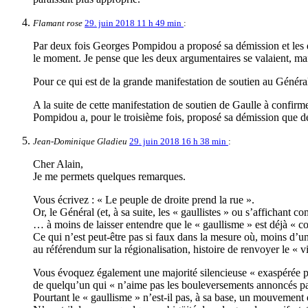
Flamant rose
29. juin 2018 11 h 49 min
:
Par deux fois Georges Pompidou a proposé sa démission et les d
le moment. Je pense que les deux argumentaires se valaient, mai
Pour ce qui est de la grande manifestation de soutien au Général,
A la suite de cette manifestation de soutien de Gaulle à confir
Pompidou a, pour le troisième fois, proposé sa démission que 
Jean-Dominique Gladieu
29. juin 2018 16 h 38 min
:
Cher Alain,
Je me permets quelques remarques.
Vous écrivez : « Le peuple de droite prend la rue ».
Or, le Général (et, à sa suite, les « gaullistes » ou s’affichant
… à moins de laisser entendre que le « gaullisme » est déjà « c
Ce qui n’est peut-être pas si faux dans la mesure où, moins d’un 
au référendum sur la régionalisation, histoire de renvoyer le « 
Vous évoquez également une majorité silencieuse « exaspérée par
de quelqu’un qui « n’aime pas les bouleversements annoncés pa
Pourtant le « gaullisme » n’est-il pas, à sa base, un mouvement 