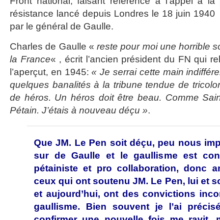
Front national, faisant référence à l’appel à la
résistance lancé depuis Londres le 18 juin 1940
par le général de Gaulle.
Charles de Gaulle «
reste pour moi une horrible 
la France
« , écrit l’ancien président du FN qui rel
l’aperçut, en 1945:
« Je serrai cette main indifféren
quelques banalités à la tribune tendue de tricolor
de héros. Un héros doit être beau. Comme Sain
Pétain. J’étais à nouveau déçu »
.
Que JM. Le Pen soit déçu, peu nous imp
sur de Gaulle et le gaullisme est con
pétainiste et pro collaboration, donc an
ceux qui ont soutenu JM. Le Pen, lui et s
et aujourd’hui, ont des convictions inc
gaullisme. Bien souvent je l’ai précis
confirmer une nouvelle fois me ravit,