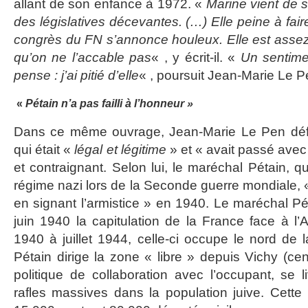
allant de son enfance à 1972. «
Marine vient de s
des législatives décevantes. (…) Elle peine à fair
congrès du FN s’annonce houleux. Elle est asse
qu’on ne l’accable pas
« , y écrit-il. «
Un sentime
pense : j’ai pitié d’elle
« , poursuit Jean-Marie Le 
«
Pétain n’a pas failli à l’honneur »
Dans ce même ouvrage, Jean-Marie Le Pen défe
qui était «
légal et légitime
» et « avait passé avec 
et contraignant. Selon lui, le maréchal Pétain, qu
régime nazi lors de la Seconde guerre mondiale, « 
en signant l’armistice » en 1940. Le maréchal Pé
juin 1940 la capitulation de la France face à l’
1940 à juillet 1944, celle-ci occupe le nord de 
Pétain dirige la zone « libre » depuis Vichy (cent
politique de collaboration avec l’occupant, se
rafles massives dans la population juive. Cette 