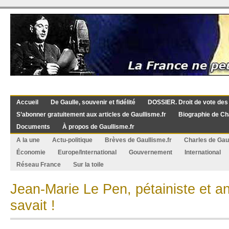
Accueil
De Gaulle, souvenir et fidélité
DOSSIER. Droit de vote des
S’abonner gratuitement aux articles de Gaullisme.fr
Biographie de Ch
Documents
À propos de Gaullisme.fr
A la une
Actu-politique
Brèves de Gaullisme.fr
Charles de Gau
Économie
Europe/International
Gouvernement
International
Réseau France
Sur la toile
Jean-Marie Le Pen, pétainiste et ant
savait !