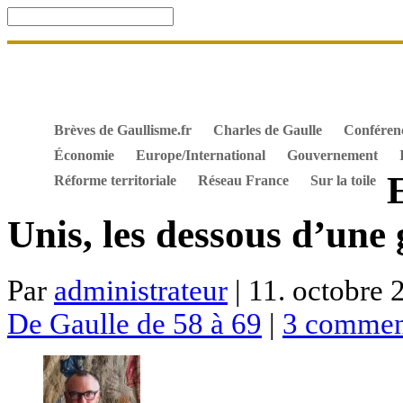
Accueil
De Gaulle, souvenir et fidélité
DOSSIER. Dro
Mes ouvrages
S’abonner gratuitement aux articles de 
Textes constitutionnels
Hommes de l’Histoire
Docum
Brèves de Gaullisme.fr
Charles de Gaulle
Conféren
Économie
Europe/International
Gouvernement
E
Réforme territoriale
Réseau France
Sur la toile
Unis, les dessous d’une
Par
administrateur
| 11. octobre 
De Gaulle de 58 à 69
|
3 commen