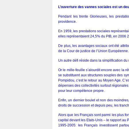
L’ouverture des vannes sociales est un de
Pendant les trente Glorieuses, les prestatio
providence.
En 1959, les prestations sociales représenta
elles représentaient 24,5% du PIB, en 2006
De plus, les avantages sociaux ont été attrib
de la Cour de justice de l’Union Européenne.
Un autre défi réside dans la simplification du mi
Or le mille-feuille s’alourdit encore avec la 
se substituent aux structures souples des sy
Pompidou, c’est le retour au Moyen Age. C’est
dépenses des collectivités surtout régional
pour leur compétence propre.
Enfin, un dernier boulet et non des moindres, 
droits de succession et depuis peu, les tranc
Alors que les Français sont parmi les plus f
capital devant les Etats-Unis – le rapport au 
1995-2005: les Français investissent part