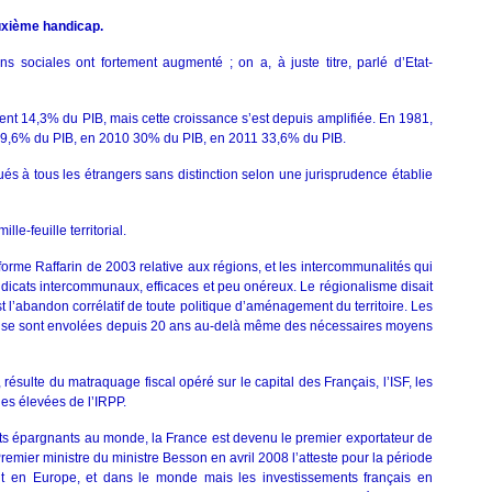
uxième handicap.
ns sociales ont fortement augmenté ; on a, à juste titre, parlé d’Etat-
ient 14,3% du PIB, mais cette croissance s’est depuis amplifiée. En 1981,
 29,6% du PIB, en 2010 30% du PIB, en 2011 33,6% du PIB.
ués à tous les étrangers sans distinction selon une jurisprudence établie
lle-feuille territorial.
réforme Raffarin de 2003 relative aux régions, et les intercommunalités qui
ndicats intercommunaux, efficaces et peu onéreux. Le régionalisme disait
 l’abandon corrélatif de toute politique d’aménagement du territoire. Les
es se sont envolées depuis 20 ans au-delà même des nécessaires moyens
résulte du matraquage fiscal opéré sur le capital des Français, l’ISF, les
hes élevées de l’IRPP.
orts épargnants au monde, la France est devenu le premier exportateur de
Premier ministre du ministre Besson en avril 2008 l’atteste pour la période
out en Europe, et dans le monde mais les investissements français en