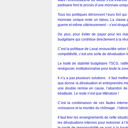
Mais l’enthousiasme du début s’est évanoui 
partisane font le procès d’une monnaie uniqu
Tous les politiques dénoncent l’euro fort qu
monnaie unique reste un tabou. La classe po
guerre et même ultérieurement – s’est drogué
De plus, pour éviter de payer pour les ma
budgétaire qui contribue directement à la réc
C’est la politique de Laval ressuscitée selon 
compétitivité, c’est une sorte de dévaluation
Le traité de stabilité budgétaire TSCG, rati
renégocier, institutionnalise pour toute la zon
Il n’y a pas plusieurs solutions : il faut me
que donne la dévaluation et entreprendre imm
une double remise en cause, l’abandon de l’
béatitude. Le reste n’est que littérature !
C’est la combinaison de ces fautes interne
croissance et la montée du chômage ; l’idéol
Il faut tirer les enseignements de cette sit
les dévaluations internes pour redonner à l’é
le pacte de responsabilité ne sont à la hau