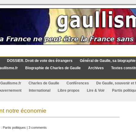
DOSSIER. Droit de vote des étrangers
Général de Gaulle, sa biographie
aullisme.fr
Biographie de Charles de Gaulle
Archives
Textes constit
Gaullisme.fr
Charles de Gaulle
Conférences
De Gaulle, souvenir et f
ouvernement
International
Libre propos
Lire & Voir
Partis politiq
ent notre économie
 :
Partis politiques
|
3 comments