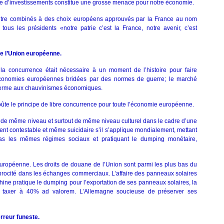
e d’investissements constitue une grosse menace pour notre économie.
 être combinés à des choix européens approuvés par la France au nom
 tous les présidents «notre patrie c’est la France, notre avenir, c’est
de l’Union européenne.
a concurrence était nécessaire à un moment de l’histoire pour faire
économies européennes bridées par des normes de guerre; le marché
 terme aux chauvinismes économiques.
ûte le principe de libre concurrence pour toute l’économie européenne.
s de même niveau et surtout de même niveau culturel dans le cadre d’une
ement contestable et même suicidaire s’il s’applique mondialement, mettant
s les mêmes régimes sociaux et pratiquant le dumping monétaire,
européenne. Les droits de douane de l’Union sont parmi les plus bas du
iprocité dans les échanges commerciaux. L’affaire des panneaux solaires
 Chine pratique le dumping pour l’exportation de ses panneaux solaires, la
taxer à 40% ad valorem. L’Allemagne soucieuse de préserver ses
erreur funeste.