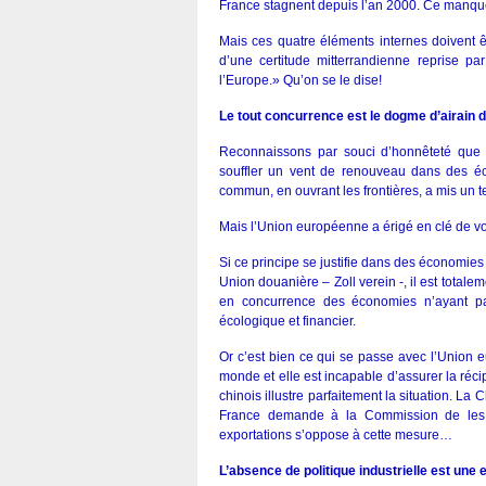
France stagnent depuis l’an 2000. Ce manqu
Mais ces quatre éléments internes doivent
d’une certitude mitterrandienne reprise par
l’Europe.» Qu’on se le dise!
Le tout concurrence est le dogme d’airain 
Reconnaissons par souci d’honnêteté que l
souffler un vent de renouveau dans des 
commun, en ouvrant les frontières, a mis un
Mais l’Union européenne a érigé en clé de vo
Si ce principe se justifie dans des économie
Union douanière – Zoll verein -, il est total
en concurrence des économies n’ayant pa
écologique et financier.
Or c’est bien ce qui se passe avec l’Union 
monde et elle est incapable d’assurer la réc
chinois illustre parfaitement la situation. La
France demande à la Commission de les 
exportations s’oppose à cette mesure…
L’absence de politique industrielle est une 