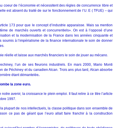
u coeur de l’économie et nécessitent des règles de concurrence libre et
elle est absent du traité de sur le fonctionnement de l’U. E ( TFUE) – qui
n article 173 pour que le concept d’industrie apparaisse. Mais sa mention
ystème de marchés ouverts et concurrentiels». On est à l’opposé d’une
rialisation et la modernisation de la France dans les années cinquante et
s soumis à l’impérialisme de la finance internationale le soin de donner
es.
e réelle et laisse aux marchés financiers le soin de jouer au mécano.
echiney, l’un de ses fleurons industriels. En mars 2000, Mario Monti
on de Péchiney et du canadien Alcan. Trois ans plus tard, Alcan absorbe
dernière étant démantelée
.
lombe la zone
euro.
tre avenir, la croissance le plein emploi. Il faut relire à ce titre l’article
obre 1997.
la plupart de nos intellectuels, la classe politique dans son ensemble de
on ce pas de géant que l’euro allait faire franchir à la construction