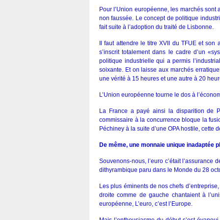
Pour l’Union européenne, les marchés sont a
non faussée. Le concept de politique industri
fait suite à l’adoption du traité de Lisbonne.
Il faut attendre le titre XVII du TFUE et so
s’inscrit totalement dans le cadre d’un «s
politique industrielle qui a permis l’indust
soixante. Et on laisse aux marchés erratique
une vérité à 15 heures et une autre à 20 heur
L’Union européenne tourne le dos à l’économi
La France a payé ainsi la disparition de P
commissaire à la concurrence bloque la fusi
Péchiney à la suite d’une OPA hostile, cette 
De même, une monnaie unique inadaptée p
Souvenons-nous, l’euro c’était l’assurance de no
dithyrambique paru dans le Monde du 28 oct
Les plus éminents de nos chefs d’entreprise, 
droite comme de gauche chantaient à l’uniss
européenne, L’euro, c’est l’Europe.