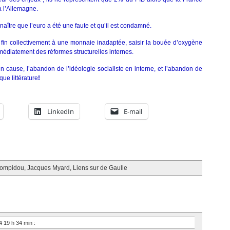
à l’Allemagne.
nnaître que l’euro a été une faute et qu’il est condamné.
tre fin collectivement à une monnaie inadaptée, saisir la bouée d’oxygène
édiatement des réformes structurelles internes.
 cause, l’abandon de l’idéologie socialiste en interne, et l’abandon de
que littérature
!
LinkedIn
E-mail
Pompidou
,
Jacques Myard
,
Liens sur de Gaulle
4 19 h 34 min
: