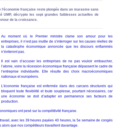
l’économie française reste plongée dans un marasme sans
é UMP, décrypte les sept grandes faiblesses actuelles de
retour de la croissance.
Au moment où le Premier ministre clame son amour pour les
entreprises, il n’est pas inutile de s’interroger sur les causes réelles de
la catastrophe économique annoncée que les discours enflammés
n’éviteront pas.
Il est vain d’accuser les entreprises de ne pas vouloir embaucher,
l’atonie, voire la récession économique française dépassent le cadre de
l’entreprise individuelle. Elle résulte des choix macroéconomiques
nationaux et européens.
L’économie française est enfermée dans des carcans structurels qui
bloquent toute flexibilité et toute souplesse, pourtant nécessaires, car
une économie se doit d’adapter en permanence ses facteurs de
production.
onomiques ont pesé sur la compétitivité française.
travail, avec les 39 heures payées 40 heures, la 5e semaine de congés
es alors que nos compétiteurs travaillent davantage.