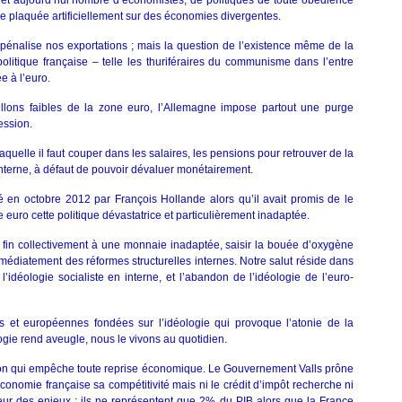
et aujourd’hui nombre d’économistes, de politiques de toute obédience
e plaquée artificiellement sur des économies divergentes.
i pénalise nos exportations ; mais la question de l’existence même de la
litique française – telle les thuriféraires du communisme dans l’entre
e à l’euro.
illons faibles de la zone euro, l’Allemagne impose partout une purge
ession.
laquelle il faut couper dans les salaires, les pensions pour retrouver de la
 interne, à défaut de pouvoir dévaluer monétairement.
fié en octobre 2012 par François Hollande alors qu’il avait promis de le
e euro cette politique dévastatrice et particulièrement inadaptée.
ttre fin collectivement à une monnaie inadaptée, saisir la bouée d’oxygène
édiatement des réformes structurelles internes. Notre salut réside dans
idéologie socialiste en interne, et l’abandon de l’idéologie de l’euro-
s et européennes fondées sur l’idéologie qui provoque l’atonie de la
ogie rend aveugle, nous le vivons au quotidien.
uation qui empêche toute reprise économique. Le Gouvernement Valls prône
conomie française sa compétitivité mais ni le crédit d’impôt recherche ni
teur des enjeux ; ils ne représentent que 2% du PIB alors que la France