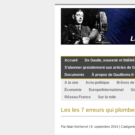
Accueil
De Gaulle, souvenir et fidélité
S’abonner gratuitement aux articles de G
Documents
À propos de Gaullisme.fr
A la une
Actu-politique
Brèves de 
Économie
Europe/International
G
Réseau France
Sur la toile
Les les 7 erreurs qui plomb
Par
Alain Kerhervé
| 8. septembre 2014 | Catégorie