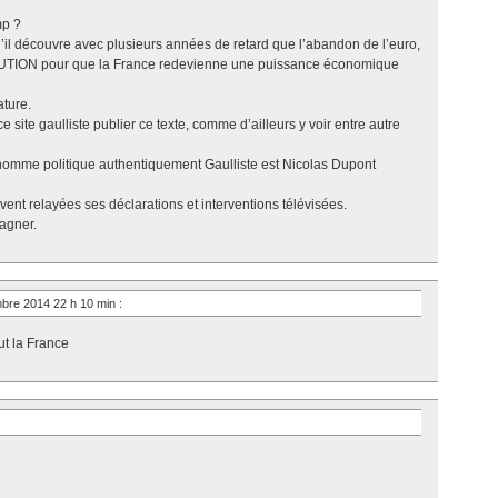
mp ?
u’il découvre avec plusieurs années de retard que l’abandon de l’euro,
TION pour que la France redevienne une puissance économique
ature.
 site gaulliste publier ce texte, comme d’ailleurs y voir entre autre
ul homme politique authentiquement Gaulliste est Nicolas Dupont
uvent relayées ses déclarations et interventions télévisées.
gagner.
mbre 2014 22 h 10 min
:
ut la France