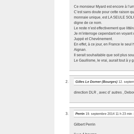
Ce monsieur Myard est encore à l’u
C’est sans doute pour cette raison q
monnaie unique, est LA SEULE SOLU
digne de ce nom.
Le reste n’est effectivement que littér
Je m’interroge cependant en voyant ce
Juppé et Chevènement.
En effet, à ce jour, en France le se
Aignan.
Il serait souhaitable que soit plus so
Le Gaullisme, le vrai, aurait tout à y 
Gilles Le Dorner (Bourges)
12. septe
direction DLR , avec d’ autres , Debo
Perrin
19. septembre 2014 11 h 23 min
:
Gilbert Perrin