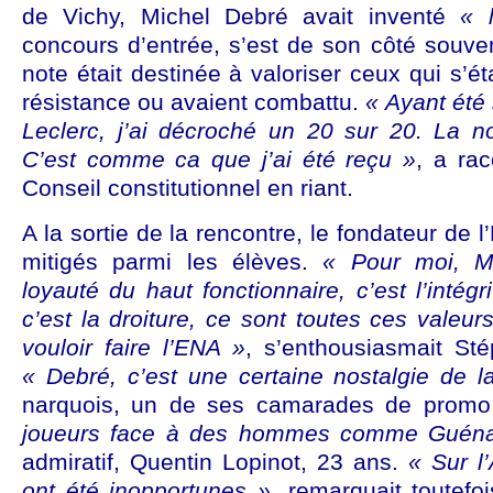
de Vichy, Michel Debré avait inventé
« 
concours d’entrée, s’est de son côté souv
note était destinée à valoriser ceux qui s’é
résistance ou avaient combattu.
« Ayant été 
Leclerc, j’ai décroché un 20 sur 20. La not
C’est comme ca que j’ai été reçu »
, a rac
Conseil constitutionnel en riant.
A la sortie de la rencontre, le fondateur de l
mitigés parmi les élèves.
« Pour moi, Mi
loyauté du haut fonctionnaire, c’est l’intég
c’est la droiture, ce sont toutes ces valeu
vouloir faire l’ENA »
, s’enthousiasmait St
« Debré, c’est une certaine nostalgie de 
narquois, un de ses camarades de prom
joueurs face à des hommes comme Guén
admiratif, Quentin Lopinot, 23 ans.
« Sur l
ont été inopportunes »
, remarquait toutefo