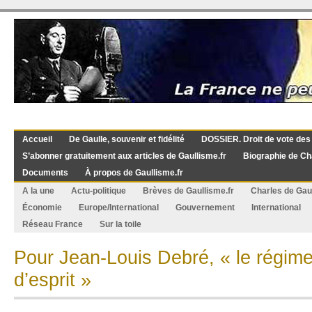
Accueil
De Gaulle, souvenir et fidélité
DOSSIER. Droit de vote des
S’abonner gratuitement aux articles de Gaullisme.fr
Biographie de Ch
Documents
À propos de Gaullisme.fr
A la une
Actu-politique
Brèves de Gaullisme.fr
Charles de Gau
Économie
Europe/International
Gouvernement
International
Réseau France
Sur la toile
Pour Jean-Louis Debré, « le régim
d’esprit »