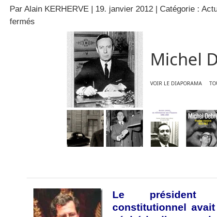
Par
Alain KERHERVE
| 19. janvier 2012 | Catégorie :
Actu
sur
fermés
Pour
Jean-
Louis
Michel 
Debré,
« le
régime
a
VOIR LE DIAPORAMA
TO
changé
d’esprit »
Le président 
constitutionnel avai