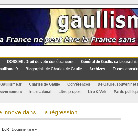
DOSSIER. Droit de vote des étrangers
Général de Gaulle, sa biographie
aullisme.fr
Biographie de Charles de Gaulle
Archives
Textes constit
Gaullisme.fr
Charles de Gaulle
Conférences
De Gaulle, souvenir et f
ouvernement
International
Libre propos
Lire & Voir
Partis politiq
ce innove dans… la régression
 :
DLR
|
1 commentaire »