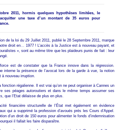
tobre 2011, hormis quelques hypothèses limitées, le
a acquitter une taxe d’un montant de 35 euros pour
tance.
ion de la loi du 29 Juillet 2011, publié le 28 Septembre 2011, marque
 notre droit en… 1977 ! L’accès à la Justice est à nouveau payant, et
uralistes », sont au même titre que les plaideurs punis de fait : leur
angé.
 force est de constater que la France innove dans la régression.
que interne la présence de l’avocat lors de la garde à vue, la notion
t à nouveau irruption.
sa fonction régalienne. Il est vrai qu’on ne peut organiser à Cannes un
dre ses péages autoroutiers et dans le même temps assumer ses
is, que l’Etat délaisse de plus en plus.
cité financière structurelle de l’État met également en évidence
ux qui a supprimé la profession d’avoués prés les Cours d’Appel.
tion d’un droit de 150 euros pour alimenter le fonds d’indemnisation
uoi il fallait les faire disparaître.