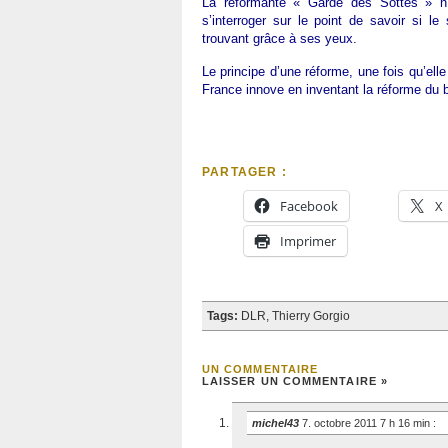
La réformante « Garde des Sottes » n’e
s’interroger sur le point de savoir si le 
trouvant grâce à ses yeux.
Le principe d’une réforme, une fois qu’ell
France innove en inventant la réforme du 
PARTAGER :
Facebook
X
Imprimer
Tags:
DLR
,
Thierry Gorgio
UN COMMENTAIRE
LAISSER UN COMMENTAIRE »
michel43
7. octobre 2011 7 h 16 min
: