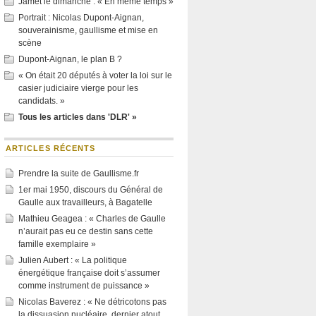
Jamet le dimanche : « En même temps »
Portrait : Nicolas Dupont-Aignan,
souverainisme, gaullisme et mise en
scène
Dupont-Aignan, le plan B ?
« On était 20 députés à voter la loi sur le
casier judiciaire vierge pour les
candidats. »
Tous les articles dans 'DLR' »
ARTICLES RÉCENTS
Prendre la suite de Gaullisme.fr
1er mai 1950, discours du Général de
Gaulle aux travailleurs, à Bagatelle
Mathieu Geagea : « Charles de Gaulle
n’aurait pas eu ce destin sans cette
famille exemplaire »
Julien Aubert : « La politique
énergétique française doit s’assumer
comme instrument de puissance »
Nicolas Baverez : « Ne détricotons pas
la dissuasion nucléaire, dernier atout