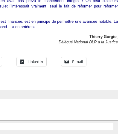
n avait pas prévu le financement intégral ! On peut d’ailleurs
sujet l’intéressait vraiment, seul le fait de réformer pour réformer
e est financée, est en principe de permettre une avancée notable. La
bond… « en arrière ».
Thierry Gorgio
,
Délégué National DLR à la Justice
LinkedIn
E-mail