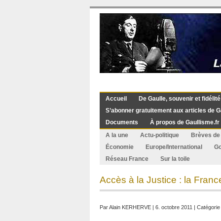
Accueil
De Gaulle, souvenir et fidélité
S’abonner gratuitement aux articles de G
Documents
À propos de Gaullisme.fr
A la une
Actu-politique
Brèves de 
Économie
Europe/International
G
Réseau France
Sur la toile
Accès à la Justice : la Fran
Par
Alain KERHERVE
| 6. octobre 2011 | Catégorie