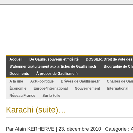
Accueil
De Gaulle, souvenir et fidélité
DOSSIER. Droit de vote des
S’abonner gratuitement aux articles de Gaullisme.fr
Biographie de Ch
Documents
À propos de Gaullisme.fr
A la une
Actu-politique
Brèves de Gaullisme.fr
Charles de Gau
Économie
Europe/International
Gouvernement
International
Réseau France
Sur la toile
Karachi (suite)…
Par
Alain KERHERVE
| 23. décembre 2010 | Catégorie :
A