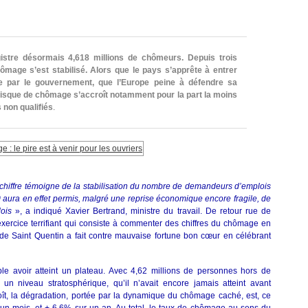
stre désormais 4,618 millions de chômeurs. Depuis trois
hômage s’est stabilisé. Alors que le pays s’apprête à entrer
e par le gouvernement, que l’Europe peine à défendre sa
isque de chômage s’accroît notamment pour la part la moins
 non qualifiés
.
 chiffre témoigne de la stabilisation du nombre de demandeurs d’emplois
aura en effet permis, malgré une reprise économique encore fragile, de
ois
», a indiqué Xavier Bertrand, ministre du travail. De retour rue de
 exercice terrifiant qui consiste à commenter des chiffres du chômage en
e Saint Quentin a fait contre mauvaise fortune bon cœur en célébrant
le avoir atteint un plateau. Avec 4,62 millions de personnes hors de
 un niveau stratosphérique, qu’il n’avait encore jamais atteint avant
ît, la dégradation, portée par la dynamique du chômage caché, est, ce