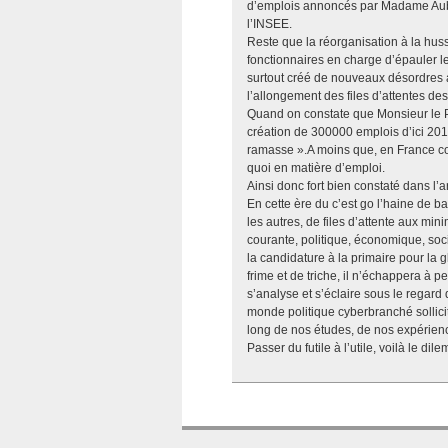
d’emplois annoncés par Madame Aubry
l’INSEE.
Reste que la réorganisation à la huss
fonctionnaires en charge d’épauler l
surtout créé de nouveaux désordres a
l’allongement des files d’attentes d
Quand on constate que Monsieur le Pr
création de 300000 emplois d’ici 2012
ramasse ».A moins que, en France com
quoi en matière d’emploi.
Ainsi donc fort bien constaté dans l’a
En cette ère du c’est go l’haine de b
les autres, de files d’attente aux min
courante, politique, économique, so
la candidature à la primaire pour la g
frime et de triche, il n’échappera à
s’analyse et s’éclaire sous le regard 
monde politique cyberbranché sollici
long de nos études, de nos expérienc
Passer du futile à l’utile, voilà le d