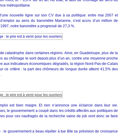
un mois, et + 6,6% sur un an. Au total, le taux de chômage au sens du
nce métropolitaine.
r d’une nouvelle ligne sur son CV due à sa politique: entre mai 2007 et
emploi au sens du baromètre Marianne, s’est accru d’un million de
 1997, notre baromètre a progressé de 27,3 %.
de catastrophe dans certaines régions. Ainsi, en Guadeloupe, plus de la
tes au chômage le sont depuis plus d’un an, contre une moyenne proche
ée aux indicateurs économiques dégradés, la région Nord-Pas-de-Calais
r ce critère : la part des chômeurs de longue durée atteint 41,5% des
…
ploi est bien maigre. Et rien n’annonce une éclaircie dans leur vie.
es, le gouvernement a coupé dans les crédits affectés aux politiques de
uées pour ces naufragés de la recherche vaine de job vont donc se faire
se : le gouvernement a beau répéter à tue tête sa prévision de croissance