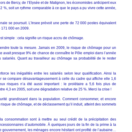
rs de Bercy, de l’Elysée et de Matignon, les économistes anticipent eux
2 %, soit un rythme comparable à ce que le pays a pu vivre cette année,
onale se poursuit. L’Insee prévoit une perte de 72 000 postes équivalent
– 171 000 en 2009.
 est simple : cela signifie un risque accru de chômage.
rendre toute la mesure. Jamais en 2009, le risque de chômage pour un
ste avait presque 9% de chance de connaître le Pôle emploi dans l’année
 salariés. Quant au travailleur au chômage sa probabilité de le rester
force les inégalités entre les salariés selon leur qualification. Ainsi la
r se compare désavantageusement à celle du cadre qui affiche elle 1,6
ux risques n’a été aussi important : le prolétaire a 5,6 fois plus de
tre 4,3 en 2005, soit une dégradation relative de 25 %. Merci la crise !
curité grandissant dans la population. Comment consommer, et encore
e risque de chômage, et de déclassement qu’il induit, atteint des sommets
 la consommation sont à mettre au seul crédit de la précipitation des
essionnaires d’automobile. À quelques jours de la fin de la prime à la
 le gouvernement, les ménages encore hésitant ont profité de l’aubaine…