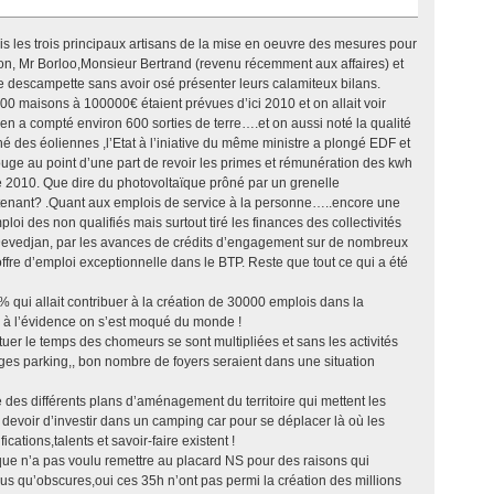
s les trois principaux artisans de la mise en oeuvre des mesures pour
llon, Mr Borloo,Monsieur Bertrand (revenu récemment aux affaires) et
 descampette sans avoir osé présenter leurs calamiteux bilans.
0 maisons à 100000€ étaient prévues d’ici 2010 et on allait voir
n en a compté environ 600 sorties de terre….et on aussi noté la qualité
é des éoliennes ,l’Etat à l’iniative du même ministre a plongé EDF et
rouge au point d’une part de revoir les primes et rémunération des kwh
e 2010. Que dire du photovoltaïque prôné par un grenelle
enant? .Quant aux emplois de service à la personne…..encore une
loi des non qualifiés mais surtout tiré les finances des collectivités
Devedjan, par les avances de crédits d’engagement sur de nombreux
e offre d’emploi exceptionnelle dans le BTP. Reste que tout ce qui a été
 qui allait contribuer à la création de 30000 emplois dans la
ni à l’évidence on s’est moqué du monde !
er le temps des chomeurs se sont multipliées et sans les activités
stages parking,, bon nombre de foyers seraient dans une situation
te des différents plans d’aménagement du territoire qui mettent les
 devoir d’investir dans un camping car pour se déplacer là où les
ications,talents et savoir-faire existent !
ue n’a pas voulu remettre au placard NS pour des raisons qui
s qu’obscures,oui ces 35h n’ont pas permi la création des millions