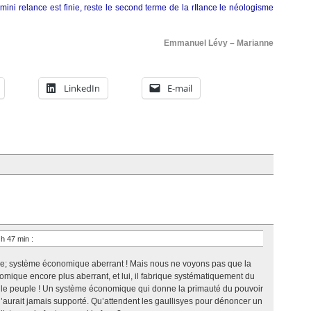
ni relance est finie, reste le second terme de la rIlance le néologisme
Emmanuel Lévy – Marianne
LinkedIn
E-mail
 h 47 min
:
me; système économique aberrant ! Mais nous ne voyons pas que la
ique encore plus aberrant, et lui, il fabrique systématiquement du
r le peuple ! Un système économique qui donne la primauté du pouvoir
l’aurait jamais supporté. Qu’attendent les gaullisyes pour dénoncer un