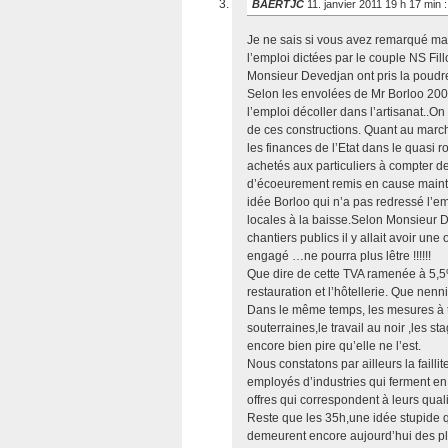
BAERTJC
11. janvier 2011 19 h 17 min
:
Je ne sais si vous avez remarqué mai
l’emploi dictées par le couple NS Fi
Monsieur Devedjan ont pris la poudre
Selon les envolées de Mr Borloo 2000
l’emploi décoller dans l’artisanat..O
de ces constructions. Quant au march
les finances de l’Etat dans le quasi 
achetés aux particuliers à compter d
d’écoeurement remis en cause maint
idée Borloo qui n’a pas redressé l’emp
locales à la baisse.Selon Monsieur 
chantiers publics il y allait avoir un
engagé …ne pourra plus lêtre !!!!!!
Que dire de cette TVA ramenée à 5,5%
restauration et l’hôtellerie. Que nen
Dans le même temps, les mesures à tu
souterraines,le travail au noir ,les 
encore bien pire qu’elle ne l’est.
Nous constatons par ailleurs la failli
employés d’industries qui ferment en
offres qui correspondent à leurs qualif
Reste que les 35h,une idée stupide q
demeurent encore aujourd’hui des plu