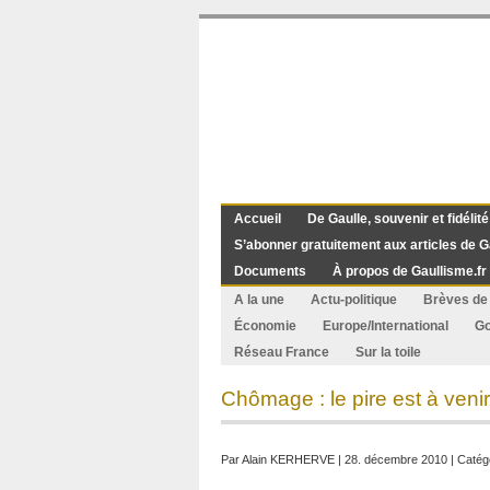
Accueil
De Gaulle, souvenir et fidélité
S’abonner gratuitement aux articles de G
Documents
À propos de Gaullisme.fr
A la une
Actu-politique
Brèves de 
Économie
Europe/International
G
Réseau France
Sur la toile
Chômage : le pire est à venir
Par
Alain KERHERVE
| 28. décembre 2010 | Catég