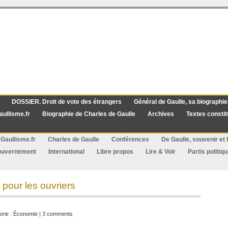
DOSSIER. Droit de vote des étrangers
Général de Gaulle, sa biographie
aullisme.fr
Biographie de Charles de Gaulle
Archives
Textes constit
Gaullisme.fr
Charles de Gaulle
Conférences
De Gaulle, souvenir et f
ouvernement
International
Libre propos
Lire & Voir
Partis politiq
 pour les ouvriers
orie :
Économie
|
3 comments