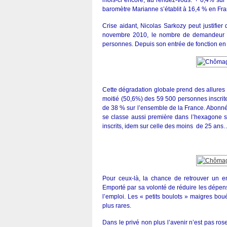
mois-ci encore, au rendez-vous: + 0,4% sur 
baromètre Marianne s’établit à 16,4 % en Fra
Crise aidant, Nicolas Sarkozy peut justifie
novembre 2010, le nombre de demandeur d’
personnes. Depuis son entrée de fonction en
Cette dégradation globale prend des allures 
moitié (50,6%) des 59 500 personnes inscri
de 38 % sur l’ensemble de la France. Abonn
se classe aussi première dans l’hexagone su
inscrits, idem sur celle des moins de 25 ans
Pour ceux-là, la chance de retrouver un em
Emporté par sa volonté de réduire les dépens
l’emploi. Les « petits boulots » maigres bo
plus rares.
Dans le privé non plus l’avenir n’est pas ro