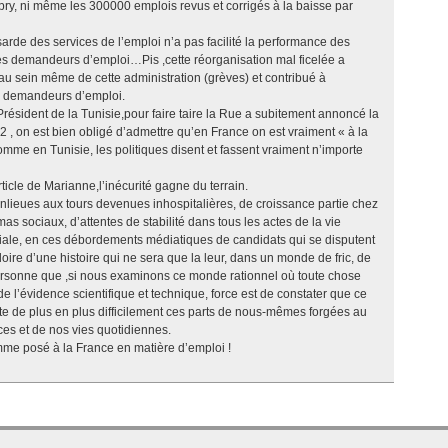
, ni même les 300000 emplois revus et corrigés à la baisse par
arde des services de l’emploi n’a pas facilité la performance des
es demandeurs d’emploi…Pis ,cette réorganisation mal ficelée a
u sein même de cette administration (grèves) et contribué à
es demandeurs d’emploi.
ésident de la Tunisie,pour faire taire la Rue a subitement annoncé la
 , on est bien obligé d’admettre qu’en France on est vraiment « à la
me en Tunisie, les politiques disent et fassent vraiment n’importe
rticle de Marianne,l’inécurité gagne du terrain.
anlieues aux tours devenues inhospitalières, de croissance partie chez
imas sociaux, d’attentes de stabilité dans tous les actes de la vie
ciale, en ces débordements médiatiques de candidats qui se disputent
loire d’une histoire qui ne sera que la leur, dans un monde de fric, de
 personne que ,si nous examinons ce monde rationnel où toute chose
de l’évidence scientifique et technique, force est de constater que ce
te de plus en plus difficilement ces parts de nous-mêmes forgées au
es et de nos vies quotidiennes.
ilemme posé à la France en matière d’emploi !