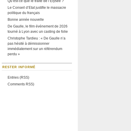
Qu’est-ce que le traité de l’Élysée ?
Le Conseil d’Etat justifie le massacre
politique du français
Bonne année nouvelle
De Gaulle, le film événement de 2026
tourné à Lyon avec un casting de folie
Christophe Tardieu : « De Gaulle n’a
pas hésité à démissionner
immédiatement sur un référendum
perdu »
RESTER INFORMÉ
Entries (RSS)
Comments RSS)