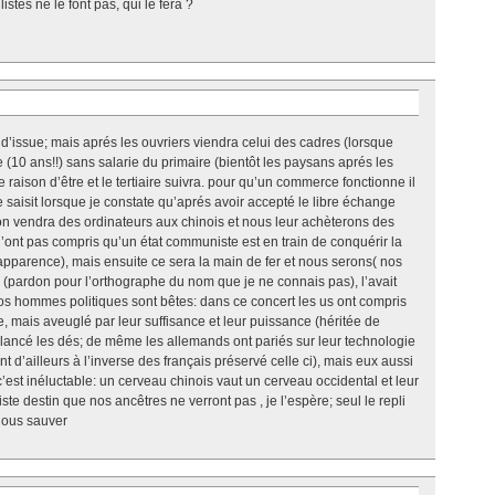
stes ne le font pas, qui le fera ?
pas d’issue; mais aprés les ouvriers viendra celui des cadres (lorsque
 (10 ans!!) sans salarie du primaire (bientôt les paysans aprés les
 raison d’être et le tertiaire suivra. pour qu’un commerce fonctionne il
e saisit lorsque je constate qu’aprés avoir accepté le libre échange
n vendra des ordinateurs aux chinois et nous leur achèterons des
n’ont pas compris qu’un état communiste est en train de conquérir la
pparence), mais ensuite ce sera la main de fer et nous serons( nos
g (pardon pour l’orthographe du nom que je ne connais pas), l’avait
s hommes politiques sont bêtes: dans ce concert les us ont compris
, mais aveuglé par leur suffisance et leur puissance (héritée de
t lancé les dés; de même les allemands ont pariés sur leur technologie
ont d’ailleurs à l’inverse des français préservé celle ci), mais eux aussi
c’est inéluctable: un cerveau chinois vaut un cerveau occidental et leur
iste destin que nos ancêtres ne verront pas , je l’espère; seul le repli
nous sauver