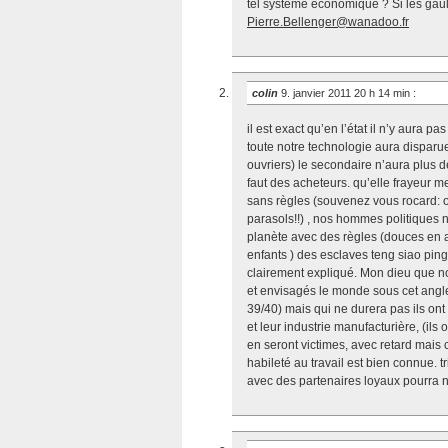
tel système économique ? Si les gaulli
Pierre.Bellenger@wanadoo.fr
colin
9. janvier 2011 20 h 14 min
:
il est exact qu’en l’état il n’y aura 
toute notre technologie aura disparue
ouvriers) le secondaire n’aura plus de
faut des acheteurs. qu’elle frayeur m
sans règles (souvenez vous rocard: o
parasols!!) , nos hommes politiques 
planète avec des règles (douces en a
enfants ) des esclaves teng siao pin
clairement expliqué. Mon dieu que no
et envisagés le monde sous cet angle
39/40) mais qui ne durera pas ils on
et leur industrie manufacturière, (ils 
en seront victimes, avec retard mais 
habileté au travail est bien connue. tr
avec des partenaires loyaux pourra 