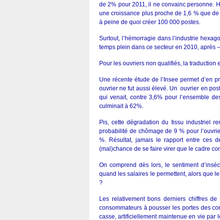
de 2% pour 2011, il ne convainc personne. Ho
une croissance plus proche de 1,6 % que de 
à peine de quoi créer 100 000 postes.
Surtout, l’hémorragie dans l’industrie hexag
temps plein dans ce secteur en 2010, après 
Pour les ouvriers non qualifiés, la traduction
Une récente étude de l’Insee permet d’en p
ouvrier ne fut aussi élevé. Un ouvrier en po
qui venait, contre 3,6% pour l’ensemble des
culminait à 62%.
Pis, cette dégradation du tissu industriel ren
probabilité de chômage de 9 % pour l’ouvrie
%. Résultat, jamais le rapport entre ces de
(mal)chance de se faire virer que le cadre con
On comprend dès lors, le sentiment d’insé
quand les salaires le permettent, alors que l
?
Les relativement bons derniers chiffres de
consommateurs à pousser les portes des conc
casse, artificiellement maintenue en vie par